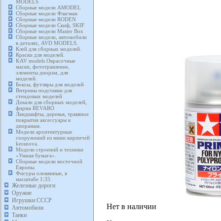
MODELS
Сборные модели AMODEL
Сборные модели Флагман
Сборные модели RODEN
Сборные модели Скиф, SKIF
Сборные модели Master Box
Сборные модели, автомобили
в деталях, AVD MODELS.
Клей для сборных моделей.
Краски для моделей.
KAV models Окрасочные
маски, фототравление,
элементы диорам, для
моделей.
Боксы, футляры для моделей
Витрины подставки для
стендовых моделей
Декали для сборных моделей,
фирма REVARO
Ландшафты, деревья, травяное
покрытия аксессуары к
диорамам.
Модели архитектурных
сооружений из мини кирпичей
keranova.
Модели строений и техники
«Умная бумага».
Сборные модели восточной
Европы.
Фигуры оловянные, в
масштабе 1:35.
Железные дороги
Оружие
Игрушки СССР
Нет в наличии
Автомобили
Танки