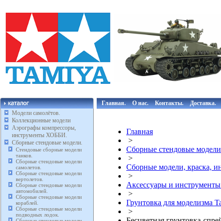
Главная.
О нас.
Контакты.
Доставка.
Модели самолётов.
Коллекционные модели
Аэрографы компрессоры,
Главная
инструменты ХОББИ.
>
Сборные стендовые модели.
Сборные стендовые модели
Стендовые сборные модели
танков.
>
Сборные стендовые модели
Сборные модели, краска, 
самолетов.
Сборные стендовые модели
>
вертолетов.
Аксессуары и инструмент
Сборные стендовые модели
автомобилей.
>
Сборные стендовые модели
Грунтовка для моделизма T
кораблей.
Сборные стендовые модели
>
подводных лодок.
Бесцветная грунтовка-спре
Сборные стендовые модели