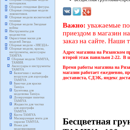
мотоциклов.
Сборные стендовые фигуры.
Сборные стендовые модели
локомотивов.
Сборные модели космической
техники
Важно:
уважаемые пок
Сборные модели Звездные
войны
Инструменты для
приездом в магазин на
моделистов
Окрасочные маски для
заказ на сайте. Наши 
моделей Звезда.
Сборные модели «ЗВЕЗДА»
Сборные модели, краска,
Адрес магазина на Рязанском п
инструменты, аксессуары
TAMIYA
второй этаж павильон 2-22. В 
Сборные модели TAMIYA,
ТАМИЯ.
Аксессуары и инструменты
Время работы магазина на Ряз
TAMIYA
магазин работает ежедневно, п
Балончики с жатым
воздухом для аэрографа
достависта, СДЭК, яндекс дост
TAMIYA
Баночки для краски
Tamiya.
Грунтовка для
моделизма Tamiya.
Дозирующие пипетки
TAMIYA
Жидкости для чистки
для аэрографа
TAMIYA
Кисти TAMIYA
Бесцветная гру
Маскирующая лента для
окраски TAMYIA.
Ножи для
моделирования