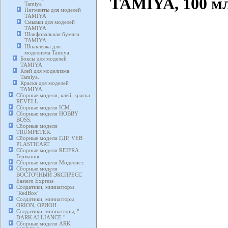
TAMIYA, 100 мл
Tamiya
Пигменты для моделей
TAMIYA
Смывки для моделей
TAMIYA
Шлифовальная бумага
TAMIYA
Шпаклевка для
моделизма Tamiya.
Боксы для моделей
TAMIYA
Клей для моделизма
Tamiya.
Краска для моделей
TAMIYA.
Сборные модели, клей, краска
REVELL
Сборные модели ICM.
Сборные модели HOBBY
BOSS.
Сборные модели
TRUMPETER.
Сборные модели ГДР, VEB
PLASTICART
Сборные модели REIFRA
Германия
Сборные модели Моделист.
Сборные модели
ВОСТОЧНЫЙ ЭКСПРЕСС
Eastern Express
Солдатики, миниатюры
"RedBox"
Солдатики, миниатюры
ORION, ОРИОН
Солдатики, миниатюры, "
DARK ALLIANCE "
Сборные модели ARK