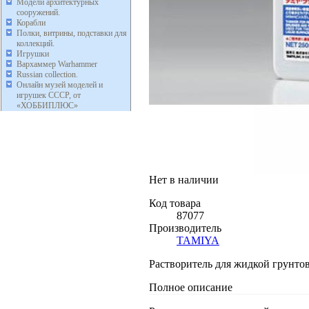
Модели архитектурных
сооружений.
Корабли
Полки, витрины, подставки для
коллекций.
Игрушки
Вархаммер Warhammer
Russian collection.
Онлайн музей моделей и
игрушек СССР, от
«ХОББИПЛЮС»
Нет в наличии
Код товара
87077
Производитель
TAMIYA
Растворитель для жидкой грунтов
Полное описание