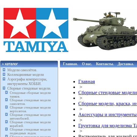
Главная.
О нас.
Контакты.
Доставка.
Модели самолётов.
Коллекционные модели
Аэрографы компрессоры,
Главная
инструменты ХОББИ.
>
Сборные стендовые модели.
Сборные стендовые модели
Стендовые сборные модели
танков.
>
Сборные стендовые модели
Сборные модели, краска, 
самолетов.
Сборные стендовые модели
>
вертолетов.
Аксессуары и инструмент
Сборные стендовые модели
автомобилей.
>
Сборные стендовые модели
Грунтовка для моделизма T
кораблей.
Сборные стендовые модели
>
подводных лодок.
Растворитель для жидкой г
Сборные стендовые модели