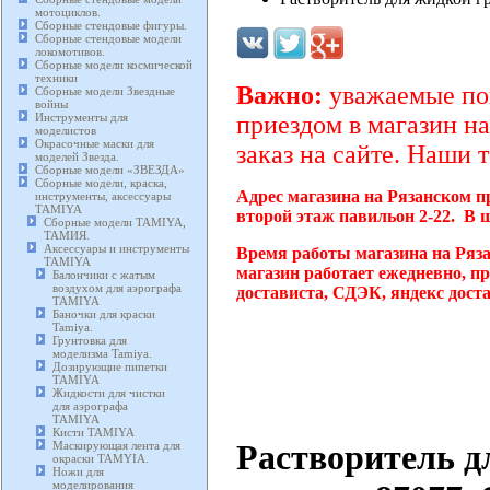
мотоциклов.
Сборные стендовые фигуры.
Сборные стендовые модели
локомотивов.
Сборные модели космической
техники
Важно:
уважаемые пок
Сборные модели Звездные
войны
Инструменты для
приездом в магазин на
моделистов
Окрасочные маски для
заказ на сайте. Наши 
моделей Звезда.
Сборные модели «ЗВЕЗДА»
Сборные модели, краска,
Адрес магазина на Рязанском п
инструменты, аксессуары
TAMIYA
второй этаж павильон 2-22. В 
Сборные модели TAMIYA,
ТАМИЯ.
Аксессуары и инструменты
Время работы магазина на Ряз
TAMIYA
магазин работает ежедневно, п
Балончики с жатым
воздухом для аэрографа
достависта, СДЭК, яндекс дост
TAMIYA
Баночки для краски
Tamiya.
Грунтовка для
моделизма Tamiya.
Дозирующие пипетки
TAMIYA
Жидкости для чистки
для аэрографа
TAMIYA
Кисти TAMIYA
Растворитель д
Маскирующая лента для
окраски TAMYIA.
Ножи для
моделирования