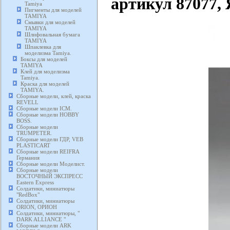
артикул 87077,
Tamiya
Пигменты для моделей
TAMIYA
Смывки для моделей
TAMIYA
Шлифовальная бумага
TAMIYA
Шпаклевка для
моделизма Tamiya.
Боксы для моделей
TAMIYA
Клей для моделизма
Tamiya.
Краска для моделей
TAMIYA.
Сборные модели, клей, краска
REVELL
Сборные модели ICM.
Сборные модели HOBBY
BOSS.
Сборные модели
TRUMPETER.
Сборные модели ГДР, VEB
PLASTICART
Сборные модели REIFRA
Германия
Сборные модели Моделист.
Сборные модели
ВОСТОЧНЫЙ ЭКСПРЕСС
Eastern Express
Солдатики, миниатюры
"RedBox"
Солдатики, миниатюры
ORION, ОРИОН
Солдатики, миниатюры, "
DARK ALLIANCE "
Сборные модели ARK