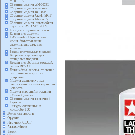
MODELS
Сборные модели AMODEL
Сборные модели Флагман
Сборные модели RODEN
Сборные модели Скиф, SKIF
Сборные модели Master Box
Сборные модели, автомобили
в деталях, AVD MODELS.
Клей для сборных моделей.
Краски для моделей.
KAV models Окрасочные
маски, фототравление,
элементы диорам, для
моделей.
Боксы, футляры для моделей
Витрины подставки для
стендовых моделей
Декали для сборных моделей,
фирма REVARO
Ландшафты, деревья, травяное
покрытия аксессуары к
диорамам.
Модели архитектурных
сооружений из мини кирпичей
keranova.
Модели строений и техники
«Умная бумага».
Сборные модели восточной
Европы.
Фигуры оловянные, в
масштабе 1:35.
Железные дороги
Оружие
Игрушки СССР
Автомобили
Танки