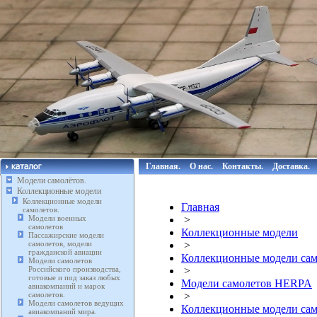
Главная.
О нас.
Контакты.
Доставка.
Модели самолётов.
Коллекционные модели
Коллекционные модели
Главная
самолетов.
Модели военных
>
самолетов
Коллекционные модели
Пассажирские модели
самолетов, модели
>
гражданской авиации
Коллекционные модели сам
Модели самолетов
Российского производства,
>
готовые и под заказ любых
Модели самолетов HERPA
авиакомпаний и марок
самолетов.
>
Модели самолетов ведущих
Коллекционные модели сам
авиакомпаний мира.