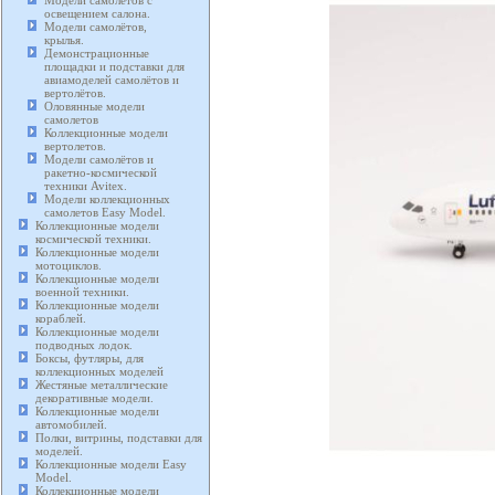
Модели самолетов с
освещением салона.
Модели самолётов,
крылья.
Демонстрационные
площадки и подставки для
авиамоделей самолётов и
вертолётов.
Оловянные модели
самолетов
Коллекционные модели
вертолетов.
Модели самолётов и
ракетно-космической
техники Avitex.
Модели коллекционных
самолетов Easy Model.
Коллекционные модели
космической техники.
Коллекционные модели
мотоциклов.
Коллекционные модели
военной техники.
Коллекционные модели
кораблей.
Коллекционные модели
подводных лодок.
Боксы, футляры, для
коллекционных моделей
Жестяные металлические
декоративные модели.
Коллекционные модели
автомобилей.
Полки, витрины, подставки для
моделей.
Коллекционные модели Easy
Model.
Коллекционные модели