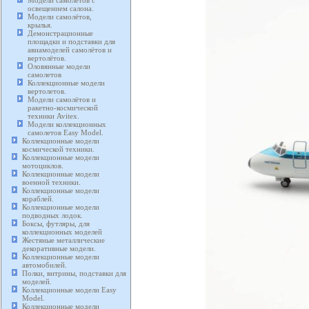
Модели самолетов с
освещением салона.
Модели самолётов,
крылья.
Демонстрационные
площадки и подставки для
авиамоделей самолётов и
вертолётов.
Оловянные модели
самолетов
Коллекционные модели
вертолетов.
Модели самолётов и
ракетно-космической
техники Avitex.
Модели коллекционных
самолетов Easy Model.
Коллекционные модели
космической техники.
Коллекционные модели
мотоциклов.
Коллекционные модели
военной техники.
Коллекционные модели
кораблей.
Коллекционные модели
подводных лодок.
Боксы, футляры, для
коллекционных моделей
Жестяные металлические
декоративные модели.
Коллекционные модели
автомобилей.
Полки, витрины, подставки для
моделей.
Коллекционные модели Easy
Model.
Коллекционные модели