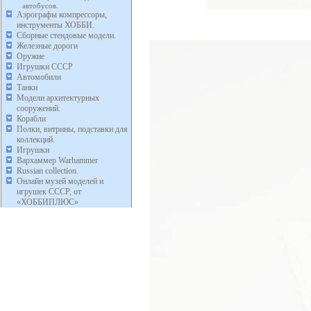
автобусов.
Аэрографы компрессоры,
инструменты ХОББИ.
Сборные стендовые модели.
Железные дороги
Оружие
Игрушки СССР
Автомобили
Танки
Модели архитектурных
сооружений.
Корабли
Полки, витрины, подставки для
коллекций.
Игрушки
Вархаммер Warhammer
Russian collection.
Онлайн музей моделей и
игрушек СССР, от
«ХОББИПЛЮС»