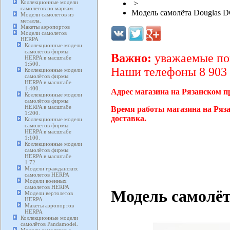
Коллекционные модели
>
самолетов по маркам.
Модель самолёта Douglas D
Модели самолетов из
металла.
Макеты аэропортов
Модели самолетов
HERPA
Коллекционные модели
самолётов фирмы
Важно:
уважаемые пок
HERPA в масштабе
1:500.
Наши телефоны 8 903 2
Коллекционные модели
самолётов фирмы
HERPA в масштабе
1:400.
Адрес магазина на Рязанском п
Коллекционные модели
самолётов фирмы
HERPA в масштабе
Время работы магазина на Ряза
1:200.
доставка.
Коллекционные модели
самолётов фирмы
HERPA в масштабе
1:100.
Коллекционные модели
самолётов фирмы
HERPA в масштабе
1:72.
Модели гражданских
самолетов HERPA
Модели военных
самолетов HERPA
Модель самолёт
Модели вертолетов
HERPA.
Макеты аэропортов
HERPA
Коллекционные модели
самолётов Pandamodel.