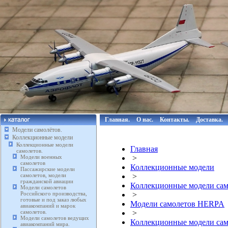
Главная.
О нас.
Контакты.
Доставка.
Модели самолётов.
Коллекционные модели
Коллекционные модели
Главная
самолетов.
Модели военных
>
самолетов
Коллекционные модели
Пассажирские модели
самолетов, модели
>
гражданской авиации
Коллекционные модели сам
Модели самолетов
Российского производства,
>
готовые и под заказ любых
Модели самолетов HERPA
авиакомпаний и марок
самолетов.
>
Модели самолетов ведущих
Коллекционные модели сам
авиакомпаний мира.