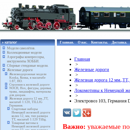
Главная.
О нас.
Контакты.
Доставка.
Модели самолётов.
Коллекционные модели
Аэрографы компрессоры,
Главная
инструменты ХОББИ.
>
Сборные стендовые модели.
Железные дороги
Железные дороги
Железнодорожные модели
>
Konka, Конка, в масштабе
Железная дорога 12 мм.,TT,
1:87, HO.
Строения к железной дороге
>
NOCH, Нох, фигуры, деревья,
Локомотивы к Немецкой желе
трава, ландшафты, материалы
для диорам.
>
Железная дорога 12 мм.,TT,
Электровоз 103, Германия D
масштаб 1:120, TILLIG
Германия.
Стартовые наборы
Немецкой железной дороги
колеи 12, мм, тип размера
TT, масштаб 1:120 Tillig.
Товарные вагоны к
Важно:
уважаемые пок
Немецкой железной дороги
колеи 12, мм, тип размера