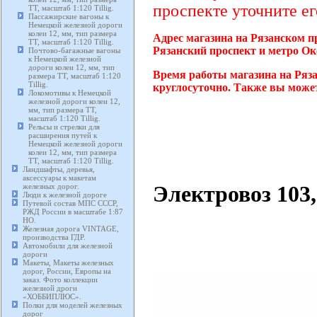
проспекте уточните ег
TT, масштаб 1:120 Tillig.
Пассажирские вагоны к
Немецкой железной дороги
колеи 12, мм, тип размера
Адрес магазина на Рязанском п
TT, масштаб 1:120 Tillig.
Рязанский проспект и метро Ок
Почтово-багажные вагоны
к Немецкой железной
дороги колеи 12, мм, тип
Время работы магазина на Ряз
размера TT, масштаб 1:120
Tillig.
круглосуточно. Также вы может
Локомотивы к Немецкой
железной дороги колеи 12,
мм, тип размера TT,
масштаб 1:120 Tillig.
Рельсы и стрелки для
расширения путей к
Немецкой железной дороги
колеи 12, мм, тип размера
TT, масштаб 1:120 Tillig.
Ландшафты, деревья,
аксессуары к макетам
Электровоз 103
железных дорог.
Люди к железной дороге
Путевой состав МПС СССР,
РЖД России в масштабе 1:87
HO.
Железная дорога VINTAGE,
производства ГДР.
Автомобили для железной
дороги
Макеты, Макеты железных
дорог, России, Европы на
заказ. Фото коллекции
железной дроги
«ХОББИПЛЮС».
Полки для моделей железных
дорог