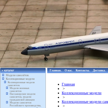
Главная.
О нас.
Контакты.
Доставка.
Модели самолётов.
Коллекционные модели
Коллекционные модели
Главная
самолетов.
Модели военных
>
самолетов
Коллекционные модели
Пассажирские модели
самолетов, модели
>
гражданской авиации
Коллекционные модели сам
Модели самолетов
Российского производства,
>