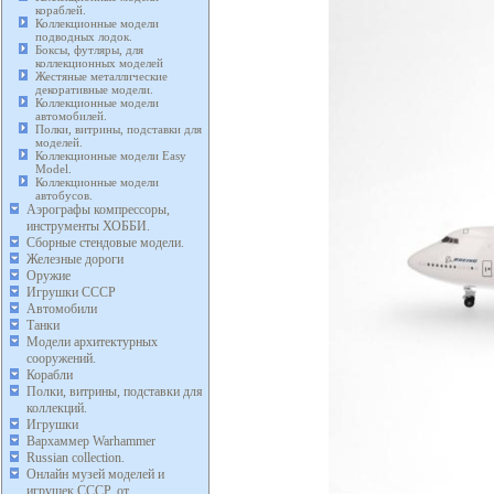
кораблей.
Коллекционные модели
подводных лодок.
Боксы, футляры, для
коллекционных моделей
Жестяные металлические
декоративные модели.
Коллекционные модели
автомобилей.
Полки, витрины, подставки для
моделей.
Коллекционные модели Easy
Model.
Коллекционные модели
автобусов.
Аэрографы компрессоры,
инструменты ХОББИ.
Сборные стендовые модели.
Железные дороги
Оружие
Игрушки СССР
Автомобили
Танки
Модели архитектурных
сооружений.
Корабли
Полки, витрины, подставки для
коллекций.
Игрушки
Вархаммер Warhammer
Russian collection.
Онлайн музей моделей и
игрушек СССР, от