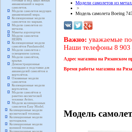
готовые и под заказ любых
Модели самолетов из метал
авиакомпаний и марок
самолетов.
>
Модели самолетов ведущих
Модель самолета Boeing 747
авиакомпаний мира.
Коллекционные модели
самолетов по маркам.
Модели самолетов из
металла.
Макеты аэропортов
Модели самолетов
Важно:
уважаемые пок
HERPA
Коллекционные модели
Наши телефоны 8 903 2
самолётов Pandamodel.
Модели самолетов с
освещением салона.
Модели самолётов,
Адрес магазина на Рязанском п
крылья.
Демонстрационные
площадки и подставки для
Время работы магазина на Ряза
авиамоделей самолётов и
вертолётов.
Оловянные модели
самолетов
Коллекционные модели
вертолетов.
Модели самолётов и
ракетно-космической
техники Avitex.
Модели коллекционных
самолетов Easy Model.
Модель самолета
Коллекционные модели
космической техники.
Коллекционные модели
мотоциклов.
Коллекционные модели
военной техники.
Коллекционные модели