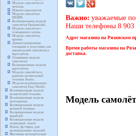
Модели самолетов из
металла.
Макеты аэропортов
Модели самолетов
Важно:
уважаемые пок
HERPA
Коллекционные модели
Наши телефоны 8 903 2
самолётов Pandamodel.
Модели самолетов с
освещением салона.
Модели самолётов,
Адрес магазина на Рязанском п
крылья.
Демонстрационные
площадки и подставки для
Время работы магазина на Ряза
авиамоделей самолётов и
доставка.
вертолётов.
Оловянные модели
самолетов
Коллекционные модели
вертолетов.
Модели самолётов и
ракетно-космической
техники Avitex.
Модели коллекционных
самолетов Easy Model.
Коллекционные модели
космической техники.
Модель самолёт
Коллекционные модели
мотоциклов.
Коллекционные модели
военной техники.
Коллекционные модели
кораблей.
Коллекционные модели
подводных лодок.
Боксы, футляры, для
коллекционных моделей
Жестяные металлические