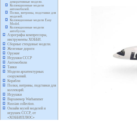
декоративные модели.
Коллекционные модели
автомобилей.
Полки, витрины, подставки для
моделей.
Коллекционные модели Easy
Model.
Коллекционные модели
автобусов.
Аэрографы компрессоры,
инструменты ХОББИ.
Сборные стендовые модели.
Железные дороги
Оружие
Игрушки СССР
Автомобили
Танки
Модели архитектурных
сооружений.
Корабли
Полки, витрины, подставки для
коллекций.
Игрушки
Вархаммер Warhammer
Russian collection.
Онлайн музей моделей и
игрушек СССР, от
«ХОББИПЛЮС»