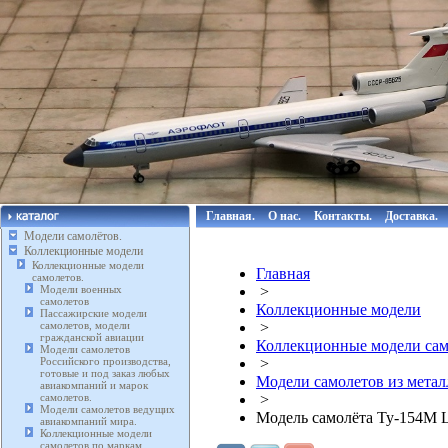
Главная.
О нас.
Контакты.
Доставка.
Модели самолётов.
Коллекционные модели
Коллекционные модели
Главная
самолетов.
Модели военных
>
самолетов
Коллекционные модели
Пассажирские модели
самолетов, модели
>
гражданской авиации
Коллекционные модели сам
Модели самолетов
Российского производства,
>
готовые и под заказ любых
Модели самолетов из метал
авиакомпаний и марок
самолетов.
>
Модели самолетов ведущих
Модель самолёта Ту-154М L
авиакомпаний мира.
Коллекционные модели
самолетов по маркам.