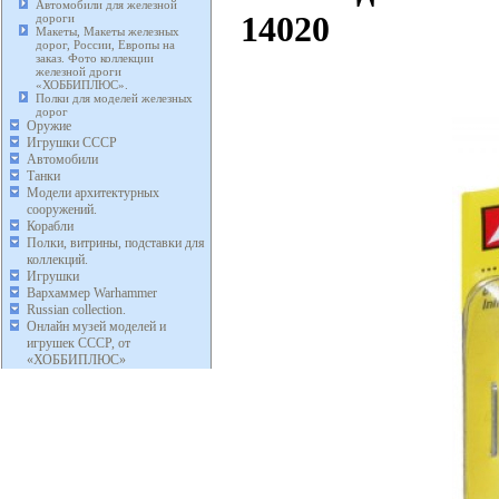
Автомобили для железной
14020
дороги
Макеты, Макеты железных
дорог, России, Европы на
заказ. Фото коллекции
железной дроги
«ХОББИПЛЮС».
Полки для моделей железных
дорог
Оружие
Игрушки СССР
Автомобили
Танки
Модели архитектурных
сооружений.
Корабли
Полки, витрины, подставки для
коллекций.
Игрушки
Вархаммер Warhammer
Russian collection.
Онлайн музей моделей и
игрушек СССР, от
«ХОББИПЛЮС»