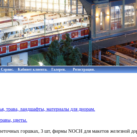
Сервис.
Кабинет клиента.
Галерея.
Регистрация.
я, трава, ландшафты, материалы для диорам.
равы, цветы.
веточных горшках, 3 шт, фирмы NOCH для макетов железной дор