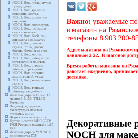
NOCH, Нох, кусты, пучки
травы, цветы.
NOCH, Нох, травяное
покрытие, листва.
NOCH, Нох, дорожное
Важно:
уважаемые пок
покрытие.
NOCH, Нох, Аксессуары
в магазин на Рязанско
NOCH, Нох, имитация
снега к макетам
NOCH, Нох, Клей, лак,
телефоны 8 903 200-85
пигменты для макетов
NOCH, Нох, лавочки,
стулья, столы, доски,
Адрес магазина на Рязанском п
брёвна, бочки и другое.
NOCH, Нох, мосты.
павильон 2-22. В шаговой дост
NOCH, Нох, наборы для
изготовления макетов
Время работы магазина на Ряз
NOCH, Нох, ограды,
заборы, ограждения.
работает ежедневно, принимает
NOCH, Нох, посыпки
доставка.
камни, гравий, уголь.
NOCH, Нох, телеграфные
столбы
NOCH, Нох, туннели.
Имитация водоёмов
Железная дорога 12 мм.,TT,
масштаб 1:120, TILLIG
Германия.
Ландшафты, деревья,
аксессуары к макетам
железных дорог.
Люди к железной дороге
Декоративные р
Путевой состав МПС СССР,
РЖД России в масштабе 1:87
HO.
NOCH для макет
Железная дорога VINTAGE,
производства ГДР.