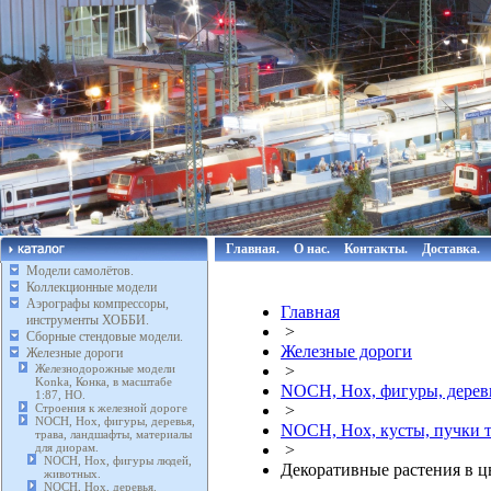
Главная.
О нас.
Контакты.
Доставка.
Модели самолётов.
Коллекционные модели
Аэрографы компрессоры,
Главная
инструменты ХОББИ.
>
Сборные стендовые модели.
Железные дороги
Железные дороги
Железнодорожные модели
>
Konka, Конка, в масштабе
NOCH, Нох, фигуры, деревь
1:87, HO.
Строения к железной дороге
>
NOCH, Нох, фигуры, деревья,
NOCH, Нох, кусты, пучки т
трава, ландшафты, материалы
для диорам.
>
NOCH, Нох, фигуры людей,
Декоративные растения в ц
животных.
NOCH, Нох, деревья.