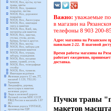
NOCH, Нох, кусты, пучки
травы, цветы.
NOCH, Нох, травяное
покрытие, листва.
NOCH, Нох, дорожное
Важно:
уважаемые пок
покрытие.
NOCH, Нох, Аксессуары
в магазин на Рязанско
NOCH, Нох, имитация
снега к макетам
NOCH, Нох, Клей, лак,
телефоны 8 903 200-85
пигменты для макетов
NOCH, Нох, лавочки,
стулья, столы, доски,
Адрес магазина на Рязанском п
брёвна, бочки и другое.
NOCH, Нох, мосты.
павильон 2-22. В шаговой дост
NOCH, Нох, наборы для
изготовления макетов
Время работы магазина на Ряз
NOCH, Нох, ограды,
заборы, ограждения.
работает ежедневно, принимает
NOCH, Нох, посыпки
доставка.
камни, гравий, уголь.
NOCH, Нох, телеграфные
столбы
NOCH, Нох, туннели.
Имитация водоёмов
Железная дорога 12 мм.,TT,
масштаб 1:120, TILLIG
Германия.
Ландшафты, деревья,
аксессуары к макетам
железных дорог.
Люди к железной дороге
Пучки травы "п
Путевой состав МПС СССР,
РЖД России в масштабе 1:87
HO.
макетов масшта
Железная дорога VINTAGE,
производства ГДР.