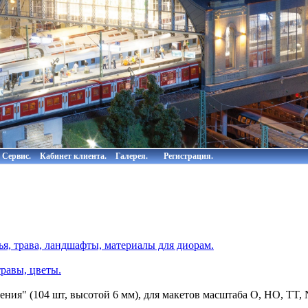
Сервис.
Кабинет клиента.
Галерея.
Регистрация.
я, трава, ландшафты, материалы для диорам.
равы, цветы.
ения" (104 шт, высотой 6 мм), для макетов масштаба O, HO, TT,