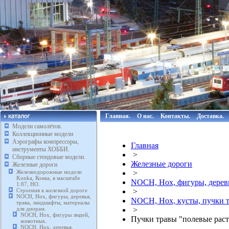
Главная.
О нас.
Контакты.
Доставка.
Модели самолётов.
Коллекционные модели
Аэрографы компрессоры,
Главная
инструменты ХОББИ.
>
Сборные стендовые модели.
Железные дороги
Железные дороги
Железнодорожные модели
>
Konka, Конка, в масштабе
NOCH, Нох, фигуры, деревь
1:87, HO.
Строения к железной дороге
>
NOCH, Нох, фигуры, деревья,
NOCH, Нох, кусты, пучки т
трава, ландшафты, материалы
для диорам.
>
NOCH, Нох, фигуры людей,
Пучки травы "полевые раст
животных.
NOCH, Нох, деревья.