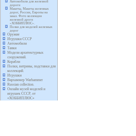
Автомобили для железной
дороги
Макеты, Макеты железных
дорог, России, Европы на
заказ. Фото коллекции
железной дроги
«ХОББИПЛЮС».
Полки для моделей железных
дорог
Оружие
Игрушки СССР
Автомобили
Танки
Модели архитектурных
сооружений.
Корабли
Полки, витрины, подставки для
коллекций.
Игрушки
Вархаммер Warhammer
Russian collection.
Онлайн музей моделей и
игрушек СССР, от
«ХОББИПЛЮС»