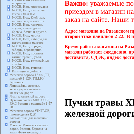
Важно:
уважаемые пок
покрытие.
NOCH, Нох, Аксессуары
приездом в магазин на
NOCH, Нох, имитация
снега к макетам
NOCH, Нох, Клей, лак,
заказ на сайте. Наши 
пигменты для макетов
NOCH, Нох, лавочки,
стулья, столы, доски,
Адрес магазина на Рязанском п
брёвна, бочки и другое.
NOCH, Нох, мосты.
второй этаж павильон 2-22. В 
NOCH, Нох, наборы для
изготовления макетов
Время работы магазина на Ряз
NOCH, Нох, ограды,
заборы, ограждения.
магазин работает ежедневно, п
NOCH, Нох, посыпки
достависта, СДЭК, яндекс дост
камни, гравий, уголь.
NOCH, Нох, телеграфные
столбы
NOCH, Нох, туннели.
Имитация водоёмов
Железная дорога 12 мм.,TT,
масштаб 1:120, TILLIG
Германия.
Ландшафты, деревья,
аксессуары к макетам
железных дорог.
Люди к железной дороге
Пучки травы X
Путевой состав МПС СССР,
РЖД России в масштабе 1:87
HO.
железной дорог
Железная дорога VINTAGE,
производства ГДР.
Автомобили для железной
дороги
Макеты, Макеты железных
дорог, России, Европы на
заказ. Фото коллекции