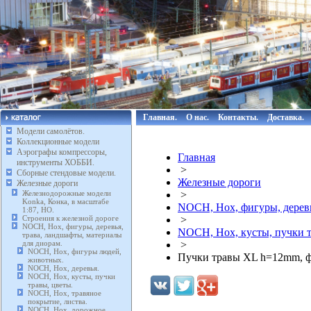
Главная.
О нас.
Контакты.
Доставка.
Модели самолётов.
Коллекционные модели
Аэрографы компрессоры,
Главная
инструменты ХОББИ.
>
Сборные стендовые модели.
Железные дороги
Железные дороги
Железнодорожные модели
>
Konka, Конка, в масштабе
NOCH, Нох, фигуры, деревь
1:87, HO.
Строения к железной дороге
>
NOCH, Нох, фигуры, деревья,
NOCH, Нох, кусты, пучки т
трава, ландшафты, материалы
для диорам.
>
NOCH, Нох, фигуры людей,
Пучки травы XL h=12mm, ф
животных.
NOCH, Нох, деревья.
NOCH, Нох, кусты, пучки
травы, цветы.
NOCH, Нох, травяное
покрытие, листва.
NOCH, Нох, дорожное