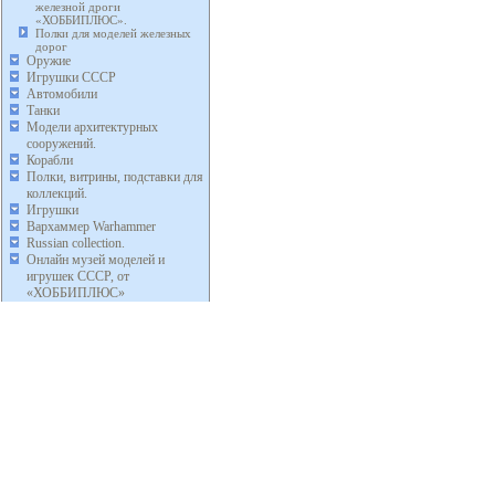
железной дроги
«ХОББИПЛЮС».
Полки для моделей железных
дорог
Оружие
Игрушки СССР
Автомобили
Танки
Модели архитектурных
сооружений.
Корабли
Полки, витрины, подставки для
коллекций.
Игрушки
Вархаммер Warhammer
Russian collection.
Онлайн музей моделей и
игрушек СССР, от
«ХОББИПЛЮС»