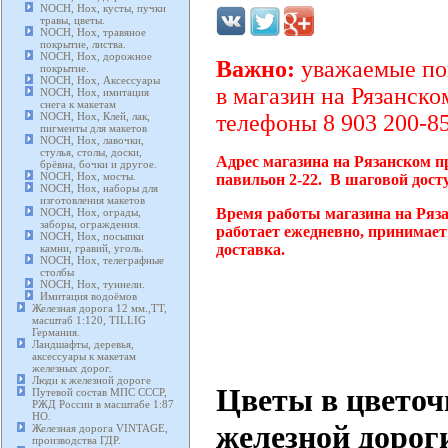
NOCH, Нох, кусты, пучки
травы, цветы.
NOCH, Нох, травяное
покрытие, листва.
NOCH, Нох, дорожное
Важно:
уважаемые пок
покрытие.
NOCH, Нох, Аксессуары
в магазин на Рязанско
NOCH, Нох, имитация
снега к макетам
NOCH, Нох, Клей, лак,
телефоны 8 903 200-85
пигменты для макетов
NOCH, Нох, лавочки,
стулья, столы, доски,
Адрес магазина на Рязанском п
брёвна, бочки и другое.
NOCH, Нох, мосты.
павильон 2-22. В шаговой дост
NOCH, Нох, наборы для
изготовления макетов
Время работы магазина на Ряз
NOCH, Нох, ограды,
заборы, ограждения.
работает ежедневно, принимает
NOCH, Нох, посыпки
доставка.
камни, гравий, уголь.
NOCH, Нох, телеграфные
столбы
NOCH, Нох, туннели.
Имитация водоёмов
Железная дорога 12 мм.,TT,
масштаб 1:120, TILLIG
Германия.
Ландшафты, деревья,
аксессуары к макетам
железных дорог.
Люди к железной дороге
Цветы в цветоч
Путевой состав МПС СССР,
РЖД России в масштабе 1:87
HO.
железной дорог
Железная дорога VINTAGE,
производства ГДР.