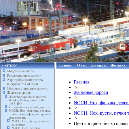
Главная.
О нас.
Контакты.
Доставка.
Модели самолётов.
Коллекционные модели
Аэрографы компрессоры,
Главная
инструменты ХОББИ.
>
Сборные стендовые модели.
Железные дороги
Железные дороги
Железнодорожные модели
>
Konka, Конка, в масштабе
NOCH, Нох, фигуры, деревь
1:87, HO.
Строения к железной дороге
>
NOCH, Нох, фигуры, деревья,
NOCH, Нох, кусты, пучки т
трава, ландшафты, материалы
для диорам.
>
NOCH, Нох, фигуры людей,
Цветы в цветочных горшках
животных.
NOCH, Нох, деревья.