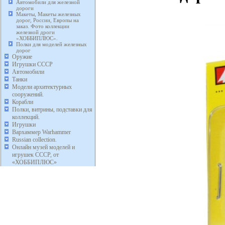
Автомобили для железной
дороги
Макеты, Макеты железных
дорог, России, Европы на
заказ. Фото коллекции
железной дроги
«ХОББИПЛЮС».
Полки для моделей железных
дорог
Оружие
Игрушки СССР
Автомобили
Танки
Модели архитектурных
сооружений.
Корабли
Полки, витрины, подставки для
коллекций.
Игрушки
Вархаммер Warhammer
Russian collection.
Онлайн музей моделей и
игрушек СССР, от
«ХОББИПЛЮС»