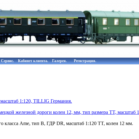
Сервис.
Кабинет клиента.
Галерея.
Регистрация.
 масштаб 1:120, TILLIG Германия.
цкой железной дороги колеи 12, мм, тип размера TT, масштаб 1:1
о класса Ame, тип B, ГДР DR, масштаб 1:120 TT, колеи 12 мм.