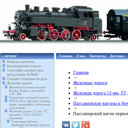
Главная.
О нас.
Контакты.
Доставка.
Модели самолётов.
Коллекционные модели
Аэрографы компрессоры,
Главная
инструменты ХОББИ.
>
Сборные стендовые модели.
Железные дороги
Железные дороги
Железнодорожные модели
>
Konka, Конка, в масштабе
Железная дорога 12 мм.,TT,
1:87, HO.
Строения к железной дороге
>
NOCH, Нох, фигуры, деревья,
Пассажирские вагоны к Неме
трава, ландшафты, материалы
для диорам.
>
Железная дорога 12 мм.,TT,
Пассажирский вагон первог
масштаб 1:120, TILLIG
Германия.
Стартовые наборы
Немецкой железной дороги