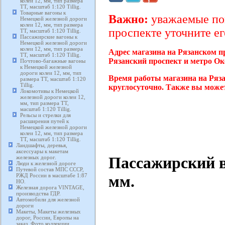
колеи 12, мм, тип размера
TT, масштаб 1:120 Tillig.
Товарные вагоны к
Важно:
уважаемые пок
Немецкой железной дороги
колеи 12, мм, тип размера
проспекте уточните ег
TT, масштаб 1:120 Tillig.
Пассажирские вагоны к
Немецкой железной дороги
колеи 12, мм, тип размера
Адрес магазина на Рязанском п
TT, масштаб 1:120 Tillig.
Рязанский проспект и метро Ок
Почтово-багажные вагоны
к Немецкой железной
дороги колеи 12, мм, тип
Время работы магазина на Ряз
размера TT, масштаб 1:120
Tillig.
круглосуточно. Также вы может
Локомотивы к Немецкой
железной дороги колеи 12,
мм, тип размера TT,
масштаб 1:120 Tillig.
Рельсы и стрелки для
расширения путей к
Немецкой железной дороги
колеи 12, мм, тип размера
TT, масштаб 1:120 Tillig.
Ландшафты, деревья,
аксессуары к макетам
Пассажирский в
железных дорог.
Люди к железной дороге
Путевой состав МПС СССР,
РЖД России в масштабе 1:87
мм.
HO.
Железная дорога VINTAGE,
производства ГДР.
Автомобили для железной
дороги
Макеты, Макеты железных
дорог, России, Европы на
заказ. Фото коллекции