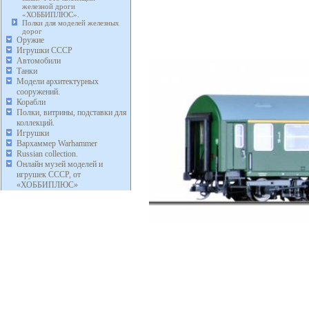
железной дроги
«ХОББИПЛЮС».
Полки для моделей железных
дорог
Оружие
Игрушки СССР
Автомобили
Танки
Модели архитектурных
сооружений.
Корабли
Полки, витрины, подставки для
коллекций.
Игрушки
Вархаммер Warhammer
Russian collection.
Онлайн музей моделей и
игрушек СССР, от
«ХОББИПЛЮС»