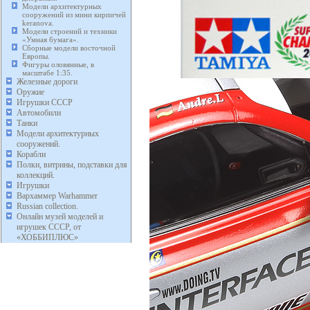
Модели архитектурных
сооружений из мини кирпичей
keranova.
Модели строений и техники
«Умная бумага».
Сборные модели восточной
Европы.
Фигуры оловянные, в
масштабе 1:35.
Железные дороги
Оружие
Игрушки СССР
Автомобили
Танки
Модели архитектурных
сооружений.
Корабли
Полки, витрины, подставки для
коллекций.
Игрушки
Вархаммер Warhammer
Russian collection.
Онлайн музей моделей и
игрушек СССР, от
«ХОББИПЛЮС»