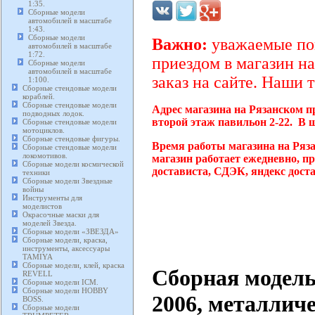
1:35.
Сборные модели
автомобилей в масштабе
1:43.
Сборные модели
Важно:
уважаемые пок
автомобилей в масштабе
1:72.
приездом в магазин на
Сборные модели
автомобилей в масштабе
заказ на сайте. Наши 
1:100.
Сборные стендовые модели
кораблей.
Сборные стендовые модели
Адрес магазина на Рязанском п
подводных лодок.
второй этаж павильон 2-22. В 
Сборные стендовые модели
мотоциклов.
Сборные стендовые фигуры.
Время работы магазина на Ряз
Сборные стендовые модели
локомотивов.
магазин работает ежедневно, п
Сборные модели космической
достависта, СДЭК, яндекс дост
техники
Сборные модели Звездные
войны
Инструменты для
моделистов
Окрасочные маски для
моделей Звезда.
Сборные модели «ЗВЕЗДА»
Сборные модели, краска,
инструменты, аксессуары
TAMIYA
Сборные модели, клей, краска
Сборная модель 
REVELL
Сборные модели ICM.
Сборные модели HOBBY
2006, металличе
BOSS.
Сборные модели