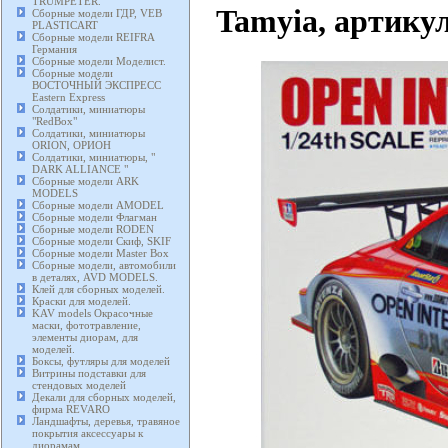
TRUMPETER.
Tamyia, артикул
Сборные модели ГДР, VEB
PLASTICART
Сборные модели REIFRA
Германия
Сборные модели Моделист.
Сборные модели
ВОСТОЧНЫЙ ЭКСПРЕСС
Eastern Express
Солдатики, миниатюры
"RedBox"
Солдатики, миниатюры
ORION, ОРИОН
Солдатики, миниатюры, "
DARK ALLIANCE "
Сборные модели ARK
MODELS
Сборные модели AMODEL
Сборные модели Флагман
Сборные модели RODEN
Сборные модели Скиф, SKIF
Сборные модели Master Box
Сборные модели, автомобили
в деталях, AVD MODELS.
Клей для сборных моделей.
Краски для моделей.
KAV models Окрасочные
маски, фототравление,
элементы диорам, для
моделей.
Боксы, футляры для моделей
Витрины подставки для
стендовых моделей
Декали для сборных моделей,
фирма REVARO
Ландшафты, деревья, травяное
покрытия аксессуары к
диорамам.