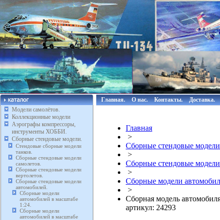
Главная.
О нас.
Контакты.
Доставка.
Модели самолётов.
Коллекционные модели
Аэрографы компрессоры,
Главная
инструменты ХОББИ.
>
Сборные стендовые модели.
Сборные стендовые модели
Стендовые сборные модели
танков.
>
Сборные стендовые модели
Сборные стендовые модели
самолетов.
Сборные стендовые модели
>
вертолетов.
Сборные модели автомобиле
Сборные стендовые модели
автомобилей.
>
Сборные модели
Сборная модель автомобиля 
автомобилей в масштабе
1:24.
артикул: 24293
Сборные модели
автомобилей в масштабе