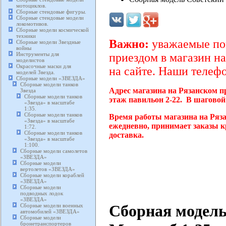
мотоциклов.
Сборные стендовые фигуры.
Сборные стендовые модели
локомотивов.
Сборные модели космической
техники
Важно:
уважаемые пок
Сборные модели Звездные
войны
Инструменты для
приездом в магазин на
моделистов
Окрасочные маски для
на сайте. Наши телефо
моделей Звезда.
Сборные модели «ЗВЕЗДА»
Сборные модели танков
Адрес магазина на Рязанском п
Звезда
Сборные модели танков
этаж павильон 2-22. В шаговой
«Звезда» в масштабе
1:35.
Сборные модели танков
Время работы магазина на Ряза
«Звезда» в масштабе
ежедневно, принимает заказы к
1:72.
Сборные модели танков
доставка.
«Звезда» в масштабе
1:100.
Сборные модели самолетов
«ЗВЕЗДА»
Сборные модели
вертолетов «ЗВЕЗДА»
Сборные модели кораблей
«ЗВЕЗДА»
Сборные модели
подводных лодок
«ЗВЕЗДА»
Сборная модель 
Сборные модели военных
автомобилей «ЗВЕЗДА»
Сборные модели
бронетранспортеров