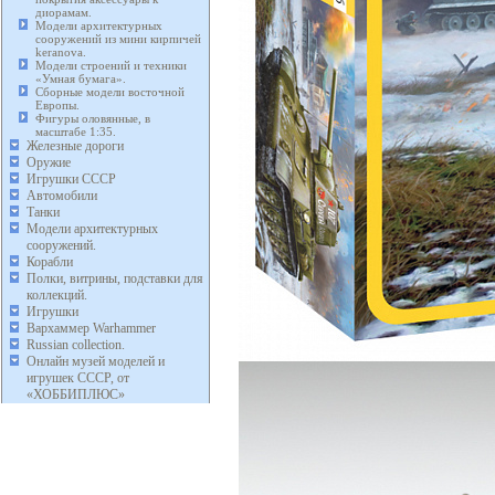
диорамам.
Модели архитектурных
сооружений из мини кирпичей
keranova.
Модели строений и техники
«Умная бумага».
Сборные модели восточной
Европы.
Фигуры оловянные, в
масштабе 1:35.
Железные дороги
Оружие
Игрушки СССР
Автомобили
Танки
Модели архитектурных
сооружений.
Корабли
Полки, витрины, подставки для
коллекций.
Игрушки
Вархаммер Warhammer
Russian collection.
Онлайн музей моделей и
игрушек СССР, от
«ХОББИПЛЮС»