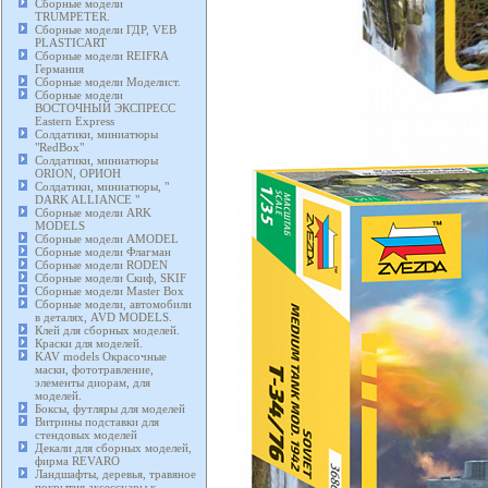
Сборные модели
TRUMPETER.
Сборные модели ГДР, VEB
PLASTICART
Сборные модели REIFRA
Германия
Сборные модели Моделист.
Сборные модели
ВОСТОЧНЫЙ ЭКСПРЕСС
Eastern Express
Солдатики, миниатюры
"RedBox"
Солдатики, миниатюры
ORION, ОРИОН
Солдатики, миниатюры, "
DARK ALLIANCE "
Сборные модели ARK
MODELS
Сборные модели AMODEL
Сборные модели Флагман
Сборные модели RODEN
Сборные модели Скиф, SKIF
Сборные модели Master Box
Сборные модели, автомобили
в деталях, AVD MODELS.
Клей для сборных моделей.
Краски для моделей.
KAV models Окрасочные
маски, фототравление,
элементы диорам, для
моделей.
Боксы, футляры для моделей
Витрины подставки для
стендовых моделей
Декали для сборных моделей,
фирма REVARO
Ландшафты, деревья, травяное
покрытия аксессуары к