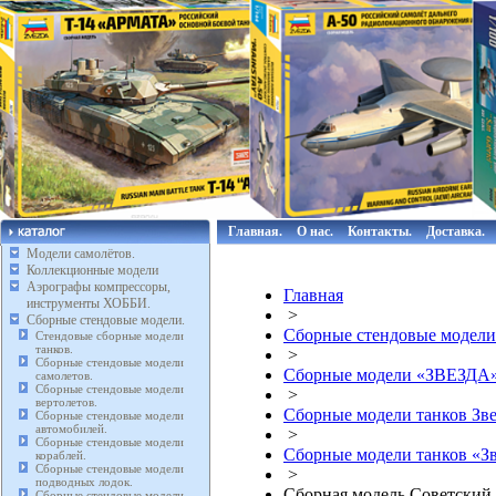
Главная.
О нас.
Контакты.
Доставка.
Модели самолётов.
Коллекционные модели
Аэрографы компрессоры,
Главная
инструменты ХОББИ.
>
Сборные стендовые модели.
Сборные стендовые модели
Стендовые сборные модели
танков.
>
Сборные стендовые модели
Сборные модели «ЗВЕЗДА
самолетов.
Сборные стендовые модели
>
вертолетов.
Сборные модели танков Зве
Сборные стендовые модели
автомобилей.
>
Сборные стендовые модели
Сборные модели танков «Зве
кораблей.
Сборные стендовые модели
>
подводных лодок.
Сборная модель Советский с
Сборные стендовые модели