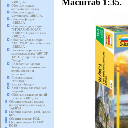
Масштаб 1:35.
«ЗВЕЗДА»
Сборные модели
автомобилей Звезда.
Сборные модели
мотоциклов «ЗВЕЗДА»
Сборные фигуры
«ЗВЕЗДА»
Сборные модели серии
"ВТОРАЯ МИРОВАЯ
ВОЙНА" сборка без клея
«ЗВЕЗДА»
Сборные модели серии
"HOT WAR" сборка без клея
«ЗВЕЗДА»
Военно-исторические
настольные игры "ART OF
TACTIC", производства
"Звезда"
Подарочные наборы
Звезда, укомлектованные
клеем, краской и
кисточкой..
Готовые модели
"ЗВЕЗДА"
Краска «Звезда»
Клей Звезда для сборных
моделей.
Сборные модели военной
техники «ЗВЕЗДА»
Сборные модели, краска,
инструменты, аксессуары
TAMIYA
Сборные модели, клей, краска
REVELL
Сборные модели ICM.
Сборные модели HOBBY
BOSS.