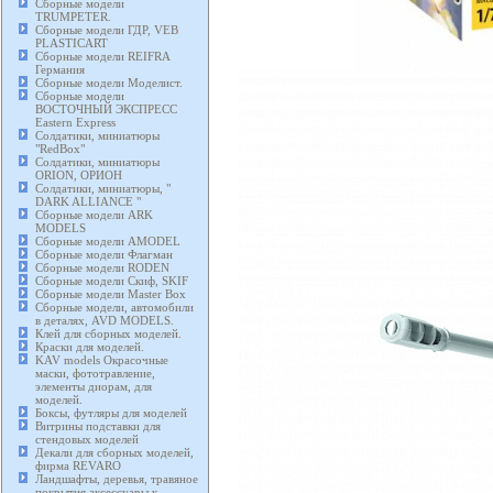
Сборные модели
TRUMPETER.
Сборные модели ГДР, VEB
PLASTICART
Сборные модели REIFRA
Германия
Сборные модели Моделист.
Сборные модели
ВОСТОЧНЫЙ ЭКСПРЕСС
Eastern Express
Солдатики, миниатюры
"RedBox"
Солдатики, миниатюры
ORION, ОРИОН
Солдатики, миниатюры, "
DARK ALLIANCE "
Сборные модели ARK
MODELS
Сборные модели AMODEL
Сборные модели Флагман
Сборные модели RODEN
Сборные модели Скиф, SKIF
Сборные модели Master Box
Сборные модели, автомобили
в деталях, AVD MODELS.
Клей для сборных моделей.
Краски для моделей.
KAV models Окрасочные
маски, фототравление,
элементы диорам, для
моделей.
Боксы, футляры для моделей
Витрины подставки для
стендовых моделей
Декали для сборных моделей,
фирма REVARO
Ландшафты, деревья, травяное
покрытия аксессуары к