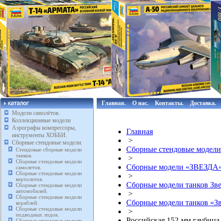
Главная.
О нас.
Контакты.
Доставка.
Модели самолётов.
Коллекционные модели
Аэрографы компрессоры,
Главная
инструменты ХОББИ.
>
Сборные стендовые модели.
Сборные стендовые модели
Стендовые сборные модели
танков.
>
Сборные стендовые модели
Сборные модели «ЗВЕЗДА
самолетов.
Сборные стендовые модели
>
вертолетов.
Сборные модели танков Зве
Сборные стендовые модели
автомобилей.
>
Сборные стендовые модели
Сборные модели танков «Зве
кораблей.
Сборные стендовые модели
>
подводных лодок.
Российская 152-мм гаубица
Сборные стендовые модели