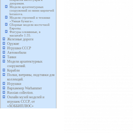
диорамам.
Модели архитектурных
сооружений из мини кирпичей
keranova.
Модели строений и техники
«Умная бумага».
Сборные модели восточной
Европы.
Фигуры оловянные, в
масштабе 1:35.
Железные дороги
Оружие
Игрушки СССР
Автомобили
Танки
Модели архитектурных
сооружений.
Корабли
Полки, витрины, подставки для
коллекций.
Игрушки
Вархаммер Warhammer
Russian collection.
Онлайн музей моделей и
игрушек СССР, от
«ХОББИПЛЮС»