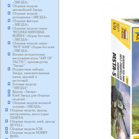
«ЗВЕЗДА»
Сборные модели
автомобилей Звезда.
Сборные модели
мотоциклов «ЗВЕЗДА»
Сборные фигуры
«ЗВЕЗДА»
Сборные модели серии
"ВТОРАЯ МИРОВАЯ
ВОЙНА" сборка без клея
«ЗВЕЗДА»
Сборные модели серии
"HOT WAR" сборка без клея
«ЗВЕЗДА»
Военно-исторические
настольные игры "ART OF
TACTIC", производства
"Звезда"
Подарочные наборы
Звезда, укомлектованные
клеем, краской и
кисточкой..
Готовые модели
"ЗВЕЗДА"
Краска «Звезда»
Клей Звезда для сборных
моделей.
Сборные модели военной
техники «ЗВЕЗДА»
Сборные модели, краска,
инструменты, аксессуары
TAMIYA
Сборные модели, клей, краска
REVELL
Сборные модели ICM.
Сборные модели HOBBY
BOSS.