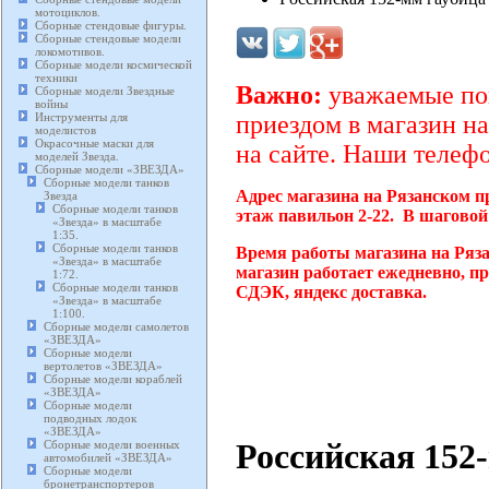
мотоциклов.
Сборные стендовые фигуры.
Сборные стендовые модели
локомотивов.
Сборные модели космической
техники
Важно:
уважаемые пок
Сборные модели Звездные
войны
Инструменты для
приездом в магазин на
моделистов
Окрасочные маски для
на сайте. Наши телефо
моделей Звезда.
Сборные модели «ЗВЕЗДА»
Сборные модели танков
Адрес магазина на Рязанском п
Звезда
Сборные модели танков
этаж павильон 2-22. В шаговой
«Звезда» в масштабе
1:35.
Сборные модели танков
Время работы магазина на Ряз
«Звезда» в масштабе
магазин работает ежедневно, п
1:72.
Сборные модели танков
СДЭК, яндекс доставка.
«Звезда» в масштабе
1:100.
Сборные модели самолетов
«ЗВЕЗДА»
Сборные модели
вертолетов «ЗВЕЗДА»
Сборные модели кораблей
«ЗВЕЗДА»
Сборные модели
подводных лодок
«ЗВЕЗДА»
Российская 152
Сборные модели военных
автомобилей «ЗВЕЗДА»
Сборные модели
бронетранспортеров