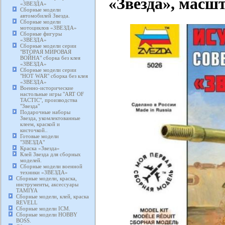
«Звезда», масшт
«ЗВЕЗДА»
Сборные модели
автомобилей Звезда.
Сборные модели
мотоциклов «ЗВЕЗДА»
Сборные фигуры
«ЗВЕЗДА»
Сборные модели серии
"ВТОРАЯ МИРОВАЯ
ВОЙНА" сборка без клея
«ЗВЕЗДА»
Сборные модели серии
"HOT WAR" сборка без клея
«ЗВЕЗДА»
Военно-исторические
настольные игры "ART OF
TACTIC", производства
"Звезда"
Подарочные наборы
Звезда, укомлектованные
клеем, краской и
кисточкой..
Готовые модели
"ЗВЕЗДА"
Краска «Звезда»
Клей Звезда для сборных
моделей.
Сборные модели военной
техники «ЗВЕЗДА»
Сборные модели, краска,
инструменты, аксессуары
TAMIYA
Сборные модели, клей, краска
REVELL
Сборные модели ICM.
Сборные модели HOBBY
BOSS.