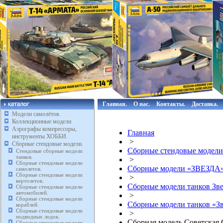
Главная.
О нас.
Контакты.
Доставка.
Модели самолётов.
Коллекционные модели
Аэрографы компрессоры,
Главная
инструменты ХОББИ.
>
Сборные стендовые модели.
Сборные стендовые модели
Стендовые сборные модели
танков.
>
Сборные стендовые модели
Сборные модели «ЗВЕЗДА
самолетов.
Сборные стендовые модели
>
вертолетов.
Сборные модели танков Зве
Сборные стендовые модели
автомобилей.
>
Сборные стендовые модели
Сборные модели танков «Зве
кораблей.
Сборные стендовые модели
>
подводных лодок.
Сборная модель Советская 
Сборные стендовые модели