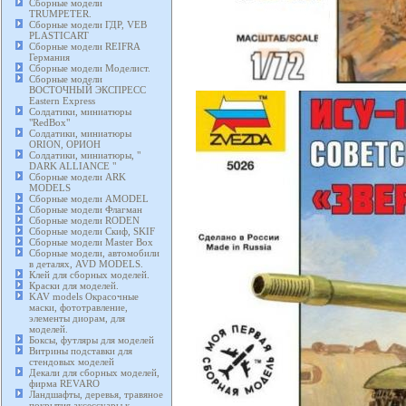
Сборные модели
TRUMPETER.
Сборные модели ГДР, VEB
PLASTICART
Сборные модели REIFRA
Германия
Сборные модели Моделист.
Сборные модели
ВОСТОЧНЫЙ ЭКСПРЕСС
Eastern Express
Солдатики, миниатюры
"RedBox"
Солдатики, миниатюры
ORION, ОРИОН
Солдатики, миниатюры, "
DARK ALLIANCE "
Сборные модели ARK
MODELS
Сборные модели AMODEL
Сборные модели Флагман
Сборные модели RODEN
Сборные модели Скиф, SKIF
Сборные модели Master Box
Сборные модели, автомобили
в деталях, AVD MODELS.
Клей для сборных моделей.
Краски для моделей.
KAV models Окрасочные
маски, фототравление,
элементы диорам, для
моделей.
Боксы, футляры для моделей
Витрины подставки для
стендовых моделей
Декали для сборных моделей,
фирма REVARO
Ландшафты, деревья, травяное
покрытия аксессуары к