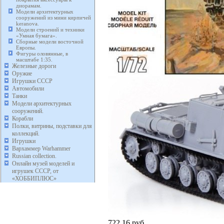
диорамам.
Модели архитектурных
сооружений из мини кирпичей
keranova.
Модели строений и техники
«Умная бумага».
Сборные модели восточной
Европы.
Фигуры оловянные, в
масштабе 1:35.
Железные дороги
Оружие
Игрушки СССР
Автомобили
Танки
Модели архитектурных
сооружений.
Корабли
Полки, витрины, подставки для
коллекций.
Игрушки
Вархаммер Warhammer
Russian collection.
Онлайн музей моделей и
игрушек СССР, от
«ХОББИПЛЮС»
722,16 руб.