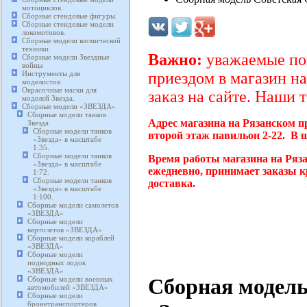
мотоциклов.
Сборные стендовые фигуры.
Сборные стендовые модели
локомотивов.
Сборные модели космической
техники
Важно:
уважаемые пок
Сборные модели Звездные
войны
Инструменты для
приездом в магазин на
моделистов
Окрасочные маски для
заказ на сайте. Наши 
моделей Звезда.
Сборные модели «ЗВЕЗДА»
Сборные модели танков
Адрес магазина на Рязанском п
Звезда
Сборные модели танков
второй этаж павильон 2-22. В 
«Звезда» в масштабе
1:35.
Сборные модели танков
Время работы магазина на Ряза
«Звезда» в масштабе
ежедневно, принимает заказы к
1:72.
Сборные модели танков
доставка.
«Звезда» в масштабе
1:100.
Сборные модели самолетов
«ЗВЕЗДА»
Сборные модели
вертолетов «ЗВЕЗДА»
Сборные модели кораблей
«ЗВЕЗДА»
Сборные модели
подводных лодок
«ЗВЕЗДА»
Сборная модель
Сборные модели военных
автомобилей «ЗВЕЗДА»
Сборные модели
бронетранспортеров