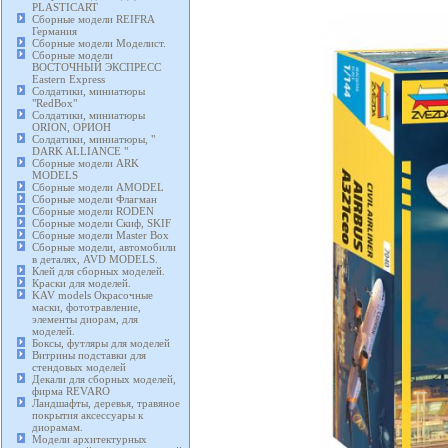
PLASTICART
Сборные модели REIFRA
Германия
Сборные модели Моделист.
Сборные модели
ВОСТОЧНЫЙ ЭКСПРЕСС
Eastern Express
Солдатики, миниатюры
"RedBox"
Солдатики, миниатюры
ORION, ОРИОН
Солдатики, миниатюры, "
DARK ALLIANCE "
Сборные модели ARK
MODELS
Сборные модели AMODEL
Сборные модели Флагман
Сборные модели RODEN
Сборные модели Скиф, SKIF
Сборные модели Master Box
Сборные модели, автомобили
в деталях, AVD MODELS.
Клей для сборных моделей.
Краски для моделей.
KAV models Окрасочные
маски, фототравление,
элементы диорам, для
моделей.
Боксы, футляры для моделей
Витрины подставки для
стендовых моделей
Декали для сборных моделей,
фирма REVARO
Ландшафты, деревья, травяное
покрытия аксессуары к
диорамам.
Модели архитектурных