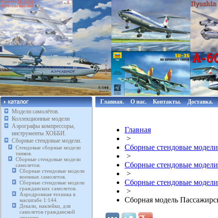
Главная.
О нас.
Контакты.
Доставка.
Модели самолётов.
Коллекционные модели
Аэрографы компрессоры,
Главная
инструменты ХОББИ.
>
Сборные стендовые модели.
Сборные стендовые модели
Стендовые сборные модели
танков.
>
Сборные стендовые модели
Сборные стендовые модели
самолетов.
Сборные стендовые модели
>
военных самолетов.
Сборные стендовые модели
Сборные стендовые модели
гражданских самолетов.
>
Аэродромная техника в
Сборная модель Пассажирск
масштабе 1:144.
Декали, наклейки, для
самолетов гражданской
авиации