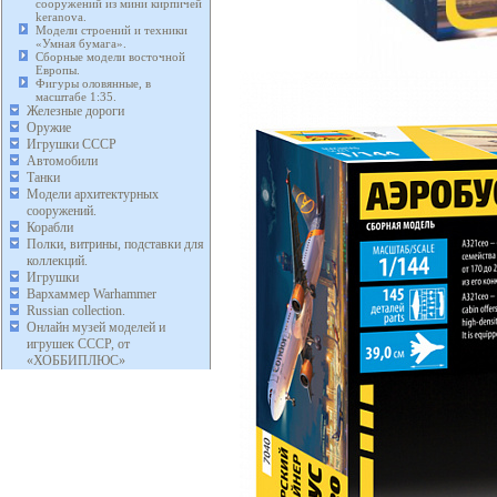
сооружений из мини кирпичей
keranova.
Модели строений и техники
«Умная бумага».
Сборные модели восточной
Европы.
Фигуры оловянные, в
масштабе 1:35.
Железные дороги
Оружие
Игрушки СССР
Автомобили
Танки
Модели архитектурных
сооружений.
Корабли
Полки, витрины, подставки для
коллекций.
Игрушки
Вархаммер Warhammer
Russian collection.
Онлайн музей моделей и
игрушек СССР, от
«ХОББИПЛЮС»