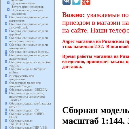
Документальные
фотографии самолетов
Подставки под модели
Важно:
уважаемые пок
самолетов
Сборные стендовые модели
вертолетов.
приездом в магазин на
Сборные стендовые модели
автомобилей.
на сайте. Наши телефо
Сборные стендовые модели
кораблей.
Сборные стендовые модели
Адрес магазина на Рязанском п
подводных лодок.
Сборные стендовые модели
этаж павильон 2-22. В шаговой
мотоциклов.
Сборные стендовые фигуры.
Сборные стендовые модели
Время работы магазина на Ряза
локомотивов.
ежедневно, принимает заказы к
Сборные модели космической
техники
доставка.
Сборные модели Звездные
войны
Инструменты для
моделистов
Окрасочные маски для
моделей Звезда.
Сборные модели «ЗВЕЗДА»
Сборные модели, краска,
инструменты, аксессуары
TAMIYA
Сборные модели, клей, краска
Сборная модель
REVELL
Сборные модели ICM.
Сборные модели HOBBY
BOSS.
масштаб 1:144. 
Сборные модели
TRUMPETER.
Сборные модели ГДР, VEB