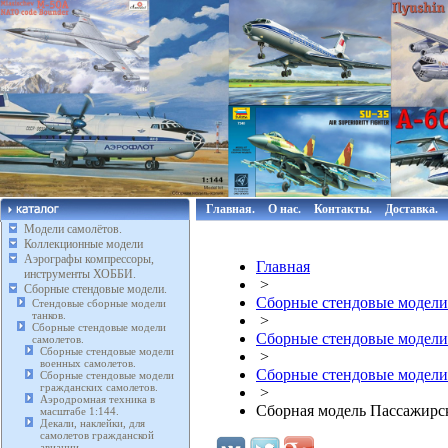
Главная.
О нас.
Контакты.
Доставка.
Модели самолётов.
Коллекционные модели
Аэрографы компрессоры,
Главная
инструменты ХОББИ.
>
Сборные стендовые модели.
Сборные стендовые модели
Стендовые сборные модели
танков.
>
Сборные стендовые модели
Сборные стендовые модели
самолетов.
Сборные стендовые модели
>
военных самолетов.
Сборные стендовые модели
Сборные стендовые модели
гражданских самолетов.
>
Аэродромная техника в
Сборная модель Пассажирск
масштабе 1:144.
Декали, наклейки, для
самолетов гражданской
авиации