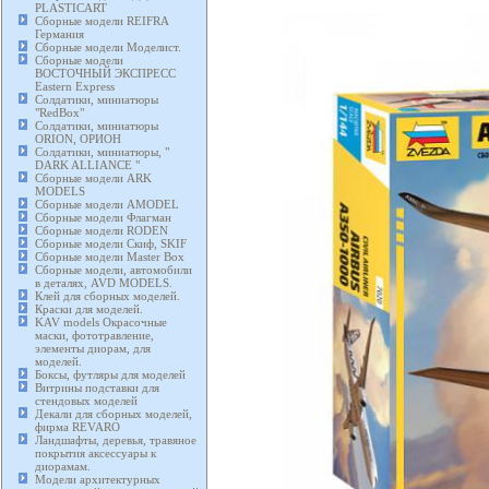
PLASTICART
Сборные модели REIFRA
Германия
Сборные модели Моделист.
Сборные модели
ВОСТОЧНЫЙ ЭКСПРЕСС
Eastern Express
Солдатики, миниатюры
"RedBox"
Солдатики, миниатюры
ORION, ОРИОН
Солдатики, миниатюры, "
DARK ALLIANCE "
Сборные модели ARK
MODELS
Сборные модели AMODEL
Сборные модели Флагман
Сборные модели RODEN
Сборные модели Скиф, SKIF
Сборные модели Master Box
Сборные модели, автомобили
в деталях, AVD MODELS.
Клей для сборных моделей.
Краски для моделей.
KAV models Окрасочные
маски, фототравление,
элементы диорам, для
моделей.
Боксы, футляры для моделей
Витрины подставки для
стендовых моделей
Декали для сборных моделей,
фирма REVARO
Ландшафты, деревья, травяное
покрытия аксессуары к
диорамам.
Модели архитектурных