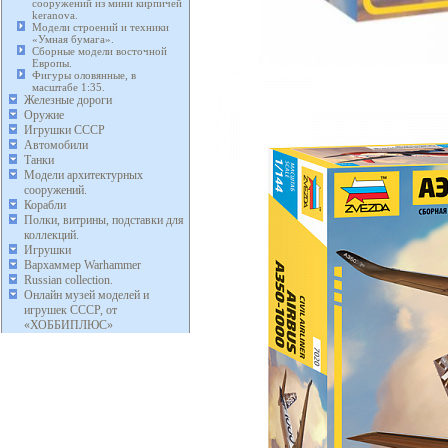
сооружений из мини кирпичей
keranova.
Модели строений и техники
«Умная бумага».
Сборные модели восточной
Европы.
Фигуры оловянные, в
масштабе 1:35.
Железные дороги
Оружие
Игрушки СССР
Автомобили
Танки
Модели архитектурных
сооружений.
Корабли
Полки, витрины, подставки для
коллекций.
Игрушки
Вархаммер Warhammer
Russian collection.
Онлайн музей моделей и
игрушек СССР, от
«ХОББИПЛЮС»