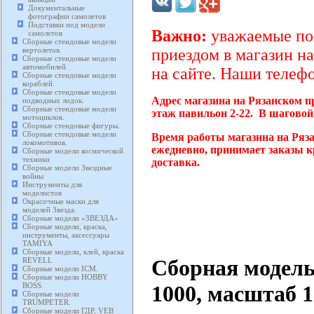
Документальные
фотографии самолетов
Подставки под модели
Важно:
уважаемые пок
самолетов
Сборные стендовые модели
вертолетов.
приездом в магазин на
Сборные стендовые модели
автомобилей.
на сайте. Наши телефо
Сборные стендовые модели
кораблей.
Сборные стендовые модели
Адрес магазина на Рязанском п
подводных лодок.
Сборные стендовые модели
этаж павильон 2-22. В шаговой
мотоциклов.
Сборные стендовые фигуры.
Сборные стендовые модели
Время работы магазина на Ряза
локомотивов.
ежедневно, принимает заказы к
Сборные модели космической
техники
доставка.
Сборные модели Звездные
войны
Инструменты для
моделистов
Окрасочные маски для
моделей Звезда.
Сборные модели «ЗВЕЗДА»
Сборные модели, краска,
инструменты, аксессуары
TAMIYA
Сборные модели, клей, краска
Сборная модель
REVELL
Сборные модели ICM.
Сборные модели HOBBY
BOSS.
1000, масштаб 1
Сборные модели
TRUMPETER.
Сборные модели ГДР, VEB