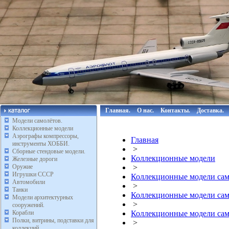
Главная.
О нас.
Контакты.
Доставка.
Модели самолётов.
Коллекционные модели
Аэрографы компрессоры,
Главная
инструменты ХОББИ.
>
Сборные стендовые модели.
Коллекционные модели
Железные дороги
Оружие
>
Игрушки СССР
Коллекционные модели сам
Автомобили
>
Танки
Коллекционные модели сам
Модели архитектурных
>
сооружений.
Корабли
Коллекционные модели само
Полки, витрины, подставки для
>
коллекций.