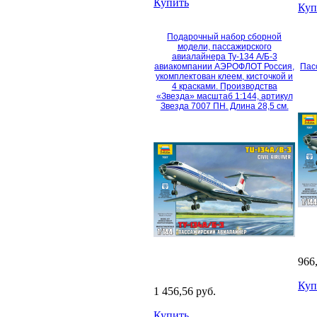
Купить
Куп
Подарочный набор сборной
модели, пассажирского
авиалайнера Ту-134 А/Б-3
авиакомпании АЭРОФЛОТ Россия,
Пас
укомплектован клеем, кисточкой и
4 красками. Производства
«Звезда» масштаб 1:144, артикул
Звезда 7007 ПН. Длина 28,5 см.
966
Куп
1 456,56 руб.
Купить