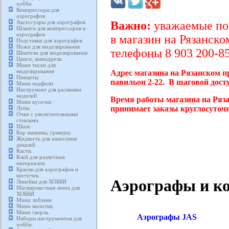
хобби
Компрессоры для
аэрографов
Аксессуары для аэрографов
Важно:
уважаемые пок
Шланги для компрессоров и
аэрографов
в магазин на Рязанско
Подставки для аэрографов
Ножи для моделирования
телефоны 8 903 200-85
Шпатели для моделирования
Цанги, минидрели
Мини тиски для
моделирования
Адрес магазина на Рязанском п
Пинцеты
павильон 2-22. В шаговой дост
Мини надфили
Инструмент для расшивки
моделей
Время работы магазина на Ряза
Мини кусачки
принимает заказы круглосуточн
Лупы
Очки с увеличительными
стеклами
Шило
Бор машины, граверы.
Жидкость для нанесения
декалей
Кисти.
Клей для различных
материалов.
Краски для аэрографов и
кисточек.
Аэрографы и ко
Линейки для ХОББИ
Маскировочная лента для
ХОББИ
Мини лобзики
Мини молотки.
Мини сверла.
Аэрографы JAS
Наборы инструментов для
хобби.