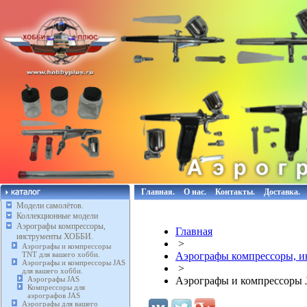
Главная.
О нас.
Контакты.
Доставка.
Модели самолётов.
Коллекционные модели
Аэрографы компрессоры,
Главная
инструменты ХОББИ.
>
Аэрографы и компрессоры
TNT для вашего хобби.
Аэрографы компрессоры, 
Аэрографы и компрессоры JAS
>
для вашего хобби.
Аэрографы JAS
Аэрографы и компрессоры J
Компрессоры для
аэрографов JAS
Аэрографы для вашего