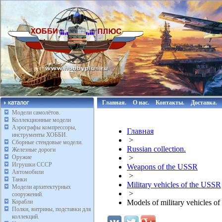
Главная.
О нас.
Контакты.
Доставка.
Модели самолётов.
Коллекционные модели
Аэрографы компрессоры,
Главная
инструменты ХОББИ.
>
Сборные стендовые модели.
Russian collection.
Железные дороги
Оружие
>
Игрушки СССР
Weapons of the USSR
Автомобили
>
Танки
Military vehicles of the USSR
Модели архитектурных
>
сооружений.
Корабли
Models of military vehicles o
Полки, витрины, подставки для
коллекций.