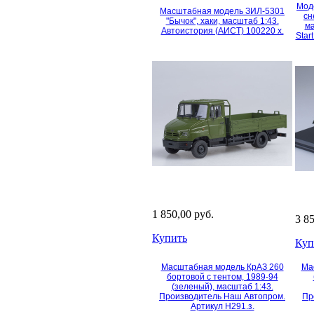
Мод
Масштабная модель ЗИЛ-5301
сн
"Бычок", хаки, масштаб 1:43.
ма
Автоистория (АИСТ) 100220 х.
Star
1 850,00 руб.
3 8
Купить
Куп
Масштабная модель КрАЗ 260
Ма
бортовой с тентом, 1989-94
(зеленый), масштаб 1:43.
Производитель Наш Автопром.
Пр
Артикул Н291.з.