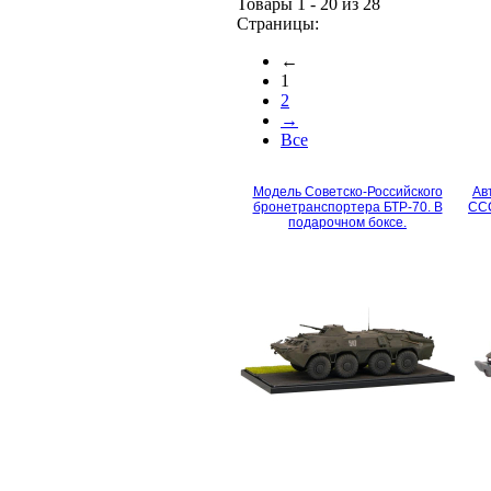
Товары 1 - 20 из 28
Страницы:
←
1
2
→
Все
Модель Советско-Российского
Ав
бронетранспортера БТР-70. В
ССС
подарочном боксе.