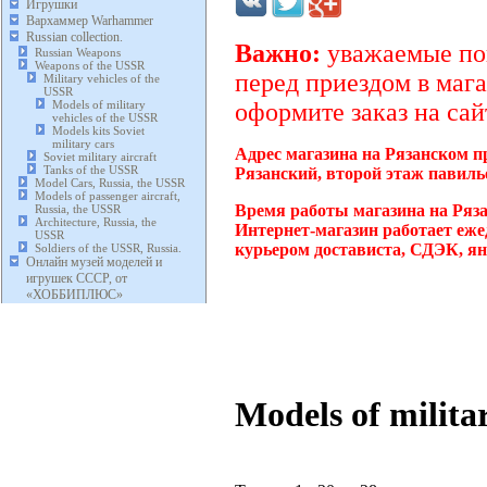
Игрушки
Вархаммер Warhammer
Russian collection.
Важно:
уважаемые пок
Russian Weapons
Weapons of the USSR
перед приездом в мага
Military vehicles of the
USSR
Models of military
оформите заказ на сай
vehicles of the USSR
Models kits Soviet
military cars
Адрес магазина на Рязанском п
Soviet military aircraft
Tanks of the USSR
Рязанский, второй этаж павиль
Model Cars, Russia, the USSR
Models of passenger aircraft,
Время работы магазина на Ряз
Russia, the USSR
Architecture, Russia, the
Интернет-магазин работает еже
USSR
курьером достависта, СДЭК, ян
Soldiers of the USSR, Russia.
Онлайн музей моделей и
игрушек СССР, от
«ХОББИПЛЮС»
Models of milita