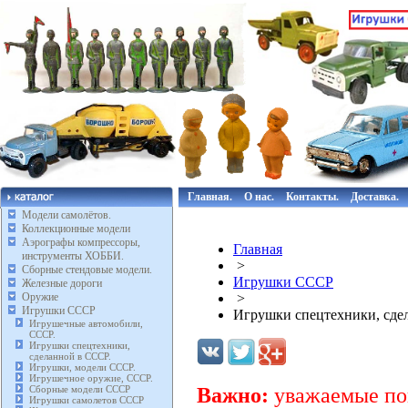
Главная.
О нас.
Контакты.
Доставка.
Модели самолётов.
Коллекционные модели
Аэрографы компрессоры,
Главная
инструменты ХОББИ.
>
Сборные стендовые модели.
Игрушки СССР
Железные дороги
Оружие
>
Игрушки СССР
Игрушки спецтехники, сде
Игрушечные автомобили,
СССР.
Игрушки спецтехники,
сделанной в СССР.
Игрушки, модели СССР.
Игрушечное оружие, СССР.
Сборные модели СССР
Важно:
уважаемые пок
Игрушки самолетов СССР