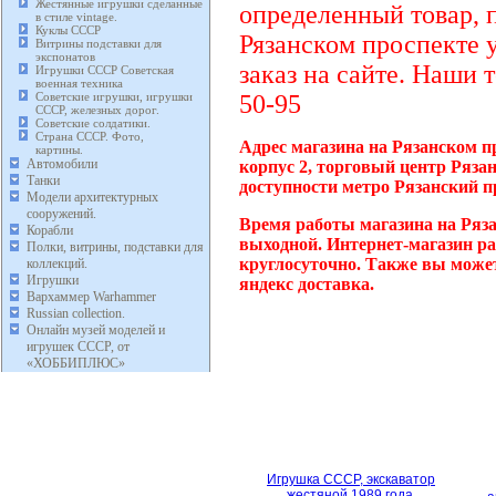
Жестянные игрушки сделанные
определенный товар, 
в стиле vintage.
Куклы СССР
Рязанском проспекте 
Витрины подставки для
экспонатов
заказ на сайте. Наши 
Игрушки СССР Советская
военная техника
Советские игрушки, игрушки
50-95
СССР, железных дорог.
Советские солдатики.
Страна СССР. Фото,
Адрес магазина на Рязанском п
картины.
Автомобили
корпус 2, торговый центр Ряза
Танки
доступности метро Рязанский п
Модели архитектурных
сооружений.
Время работы магазина на Ряза
Корабли
выходной. Интернет-магазин ра
Полки, витрины, подставки для
круглосуточно. Также вы может
коллекций.
Игрушки
яндекс доставка.
Вархаммер Warhammer
Russian collection.
Онлайн музей моделей и
игрушек СССР, от
«ХОББИПЛЮС»
Игрушка СССР, экскаватор
жестяной 1989 года.