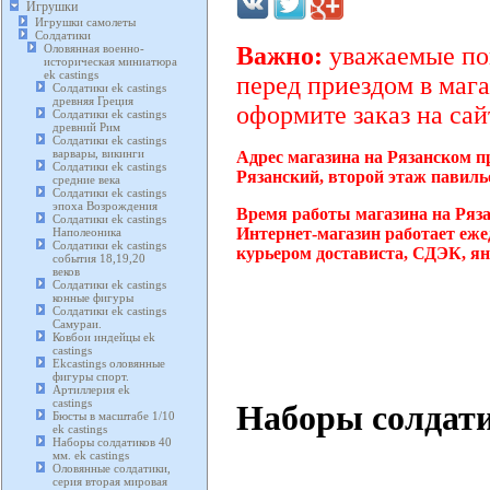
Игрушки
Игрушки самолеты
Солдатики
Оловянная военно-
Важно:
уважаемые пок
историческая миниатюра
ek castings
перед приездом в мага
Солдатики ek castings
древняя Греция
оформите заказ на сай
Солдатики ek castings
древний Рим
Солдатики ek castings
варвары, викинги
Адрес магазина на Рязанском п
Солдатики ek castings
Рязанский, второй этаж павиль
средние века
Солдатики ek castings
эпоха Возрождения
Время работы магазина на Ряз
Солдатики ek castings
Интернет-магазин работает еже
Наполеоника
Солдатики ek castings
курьером достависта, СДЭК, ян
события 18,19,20
веков
Солдатики ek castings
конные фигуры
Солдатики ek castings
Самураи.
Ковбои индейцы ek
castings
Ekcastings оловянные
фигуры спорт.
Артиллерия ek
castings
Наборы солдатик
Бюсты в масштабе 1/10
ek castings
Наборы солдатиков 40
мм. ek castings
Оловянные солдатики,
серия вторая мировая