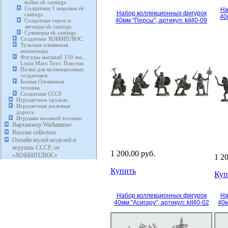
война ek castings.
Солдатики 1 мировая ek
На
Набор коллекционных фигурок
castings
40
40мм "Персы", артикул: kit40-09
Солдатики герои и
легенды ek castings
Сувениры ek castings .
Солдатики ХОББИПЛЮС.
Тульская оловянная
миниатюра.
Фигуры масштаб 150 мм.,
Louis Marx Toys. Пластик
Полки для коллекционных
солдатиков.
Боевая Оловянная
техника
Солдатики СССР.
Игрушечное оружие.
Игрушечная железная
дорога.
Игрушки военной техники
Вархаммер Warhammer
Russian collection.
Онлайн музей моделей и
игрушек СССР, от
1 200,00 руб.
«ХОББИПЛЮС»
1 2
Купить
Куп
Набор коллекционных фигурок
На
40мм "Асигару", артикул: kit40-02
40м