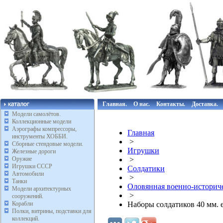
Главная.
О нас.
Контакты.
Доставка.
Модели самолётов.
Коллекционные модели
Аэрографы компрессоры,
Главная
инструменты ХОББИ.
>
Сборные стендовые модели.
Игрушки
Железные дороги
Оружие
>
Игрушки СССР
Солдатики
Автомобили
>
Танки
Оловянная военно-историче
Модели архитектурных
>
сооружений.
Корабли
Наборы солдатиков 40 мм. ek
Полки, витрины, подставки для
коллекций.