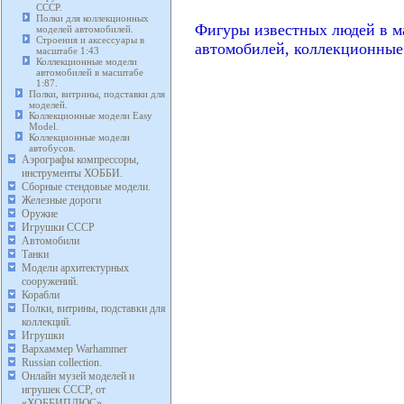
СССР.
Полки для коллекционных
Фигуры известных людей в м
моделей автомобилей.
Строения и аксессуары в
автомобилей, коллекционные
масштабе 1:43
Коллекционные модели
автомобилей в масштабе
1:87.
Полки, витрины, подставки для
моделей.
Коллекционные модели Easy
Model.
Коллекционные модели
автобусов.
Аэрографы компрессоры,
инструменты ХОББИ.
Сборные стендовые модели.
Железные дороги
Оружие
Игрушки СССР
Автомобили
Танки
Модели архитектурных
сооружений.
Корабли
Полки, витрины, подставки для
коллекций.
Игрушки
Вархаммер Warhammer
Russian collection.
Онлайн музей моделей и
игрушек СССР, от
«ХОББИПЛЮС»