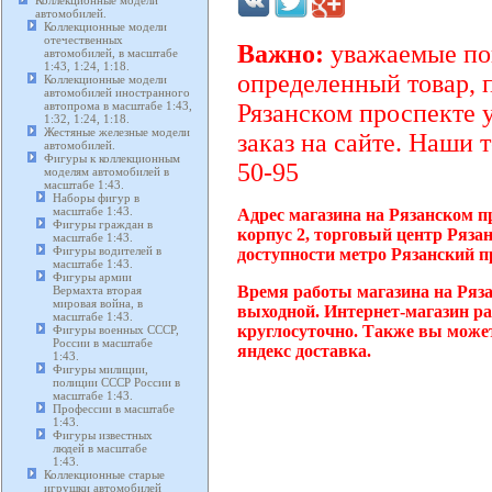
Коллекционные модели
автомобилей.
Коллекционные модели
отечественных
Важно:
уважаемые пок
автомобилей, в масштабе
1:43, 1:24, 1:18.
определенный товар, 
Коллекционные модели
автомобилей иностранного
автопрома в масштабе 1:43,
Рязанском проспекте 
1:32, 1:24, 1:18.
Жестяные железные модели
заказ на сайте. Наши 
автомобилей.
Фигуры к коллекционным
50-95
моделям автомобилей в
масштабе 1:43.
Наборы фигур в
масштабе 1:43.
Адрес магазина на Рязанском п
Фигуры граждан в
корпус 2, торговый центр Ряза
масштабе 1:43.
Фигуры водителей в
доступности метро Рязанский п
масштабе 1:43.
Фигуры армии
Время работы магазина на Ряза
Вермахта вторая
мировая война, в
выходной. Интернет-магазин ра
масштабе 1:43.
круглосуточно. Также вы может
Фигуры военных СССР,
России в масштабе
яндекс доставка.
1:43.
Фигуры милиции,
полиции СССР России в
масштабе 1:43.
Профессии в масштабе
1:43.
Фигуры известных
людей в масштабе
1:43.
Коллекционные старые
игрушки автомобилей