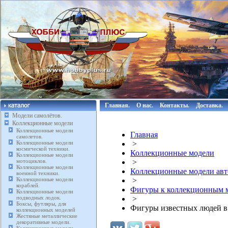
Главная.
О нас.
Контакты.
Доставка.
Модели самолётов.
Коллекционные модели
Коллекционные модели
Главная
самолетов.
Коллекционные модели
>
космической техники.
Коллекционные модели
Коллекционные модели
мотоциклов.
>
Коллекционные модели
Коллекционные модели авт
военной техники.
Коллекционные модели
>
кораблей.
Фигуры к коллекционным м
Коллекционные модели
подводных лодок.
>
Боксы, футляры, для
Фигуры известных людей в 
коллекционных моделей
Жестяные металлические
декоративные модели.