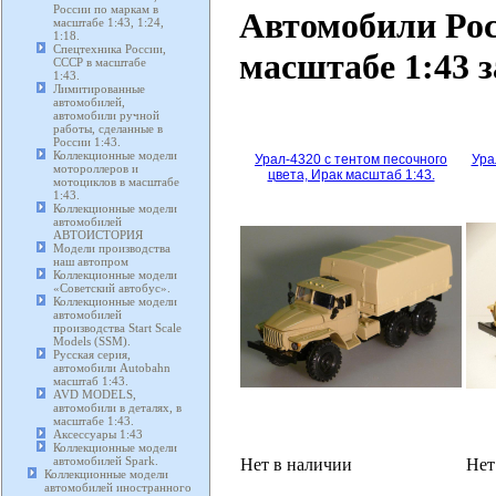
России по маркам в
Автомобили Рос
масштабе 1:43, 1:24,
1:18.
Спецтехника России,
масштабе 1:43 
СССР в масштабе
1:43.
Лимитированные
автомобилей,
автомобили ручной
работы, сделанные в
России 1:43.
Коллекционные модели
Урал-4320 с тентом песочного
Ура
мотороллеров и
цвета, Ирак масштаб 1:43.
мотоциклов в масштабе
1:43.
Коллекционные модели
автомобилей
АВТОИСТОРИЯ
Модели производства
наш автопром
Коллекционные модели
«Советский автобус».
Коллекционные модели
автомобилей
производства Start Scale
Models (SSM).
Русская серия,
автомобили Autobahn
масштаб 1:43.
AVD MODELS,
автомобили в деталях, в
масштабе 1:43.
Аксессуары 1:43
Коллекционные модели
автомобилей Spark.
Нет в наличии
Нет
Коллекционные модели
автомобилей иностранного