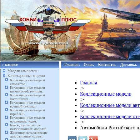
Главная.
О нас.
Контакты.
Доставка.
Модели самолётов.
Коллекционные модели
Коллекционные модели
Главная
самолетов.
Коллекционные модели
>
космической техники.
Коллекционные модели
Коллекционные модели
мотоциклов.
>
Коллекционные модели
Коллекционные модели авт
военной техники.
Коллекционные модели
>
кораблей.
Коллекционные модели отече
Коллекционные модели
подводных лодок.
>
Боксы, футляры, для
Автомобили Российского пр
коллекционных моделей
Жестяные металлические
декоративные модели.