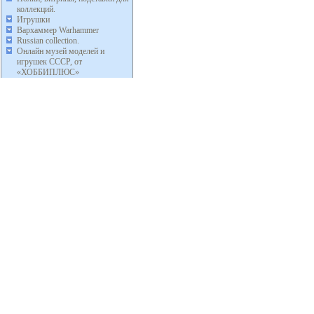
коллекций.
Игрушки
Вархаммер Warhammer
Russian collection.
Онлайн музей моделей и
игрушек СССР, от
«ХОББИПЛЮС»