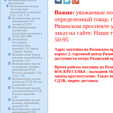
Коллекционные модели
автомобилей.
Коллекционные модели
отечественных
Важно:
уважаемые пок
автомобилей, в масштабе
1:43, 1:24, 1:18.
определенный товар, 
Коллекционные модели
автомобилей 1:43
сделано в СССР.
Рязанском проспекте 
Масштабированные
игрушечные
заказ на сайте. Наши 
автомобили сделанные в
СССР, ГДР, ПНР.
50-95
Автомобили
Российского
производства в
масштабе 1:43 завода
Адрес магазина на Рязанском п
«Элекон» Казань.
корпус 2, торговый центр Ряза
Коллекционные модели
грузовых автомобилей в
доступности метро Рязанский п
масштабе 1:43.
Коллекционные модели
Время работы магазина на Ряза
гражданских легковых
автомобилей СССР,
ВОСКРЕСЕНЬЕ - выходной. Инт
России в масштабе 1:43,
заказы круглосуточно. Также в
1:24, 1:18.
Коллекционные модели
СДЭК, яндекс доставка.
автобусов СССР, России
в масштабе 1:43.
Коллекционные модели
спец автомобилей СССР,
России в масштабе
1:43.
Коллекционные модели
военных автомобилей,
масштаб 1:43.
Коллекционные модели
автомобилей СССР,