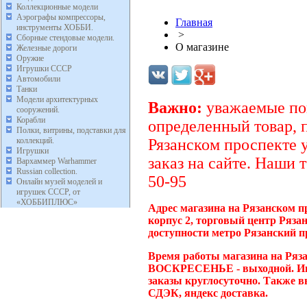
Коллекционные модели
Аэрографы компрессоры,
Главная
инструменты ХОББИ.
>
Сборные стендовые модели.
О магазине
Железные дороги
Оружие
Игрушки СССР
Автомобили
Танки
Модели архитектурных
Важно:
уважаемые пок
сооружений.
Корабли
определенный товар, 
Полки, витрины, подставки для
коллекций.
Рязанском проспекте 
Игрушки
заказ на сайте. Наши 
Вархаммер Warhammer
Russian collection.
50-95
Онлайн музей моделей и
игрушек СССР, от
«ХОББИПЛЮС»
Адрес магазина на Рязанском п
корпус 2, торговый центр Ряза
доступности метро Рязанский п
Время работы магазина на Ряза
ВОСКРЕСЕНЬЕ - выходной. Инт
заказы круглосуточно. Также в
СДЭК, яндекс доставка.