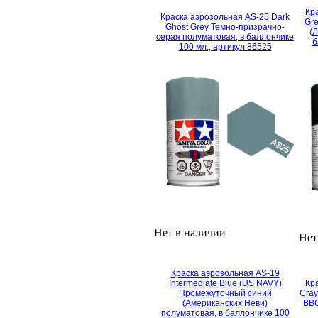
Кр
Краска аэрозольная AS-25 Dark
Gre
Ghost Grey Темно-призрачно-
(
серая полуматовая, в баллончике
б
100 мл., артикул 86525
Нет в наличии
Нет
Краска аэрозольная AS-19
Intermediate Blue (US NAVY)
Кра
Промежуточный синий
Cray
(Американских Неви)
ВВС
полуматовая, в баллончике 100