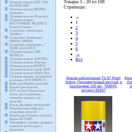
Товары 1 - 20 из 108
Сборные модели ГДР, VEB
PLASTICART
Страницы:
Сборные модели REIFRA
Германия
Сборные модели Моделист.
←
Сборные модели
1
ВОСТОЧНЫЙ ЭКСПРЕСС
Eastern Express
2
Солдатики, миниатюры
3
"RedBox"
Солдатики, миниатюры
4
ORION, ОРИОН
5
Солдатики, миниатюры, "
DARK ALLIANCE "
6
Сборные модели ARK
→
MODELS
Сборные модели AMODEL
Все
Сборные модели Флагман
Сборные модели RODEN
Сборные модели Скиф, SKIF
Сборные модели Master Box
Сборные модели, автомобили
Краска аэрозольная TS-97 Pearl
Крас
в деталях, AVD MODELS.
Yellow, Перламутровый желтый, в
Or
Клей для сборных моделей.
баллончике 100 мл., TAMIYA,
б
Краски для моделей.
артикул 85097
KAV models Окрасочные
маски, фототравление,
элементы диорам, для
моделей.
Боксы, футляры для моделей
Витрины подставки для
стендовых моделей
Декали для сборных моделей,
фирма REVARO
Ландшафты, деревья, травяное
покрытия аксессуары к
диорамам.