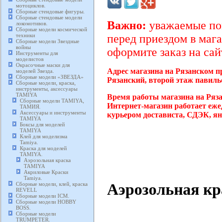
мотоциклов.
Сборные стендовые фигуры.
Сборные стендовые модели
Важно:
уважаемые пок
локомотивов.
Сборные модели космической
техники
перед приездом в мага
Сборные модели Звездные
войны
оформите заказ на сай
Инструменты для
моделистов
Окрасочные маски для
Адрес магазина на Рязанском п
моделей Звезда.
Сборные модели «ЗВЕЗДА»
Рязанский, второй этаж павиль
Сборные модели, краска,
инструменты, аксессуары
TAMIYA
Время работы магазина на Ряз
Сборные модели TAMIYA,
Интернет-магазин работает еже
ТАМИЯ.
Аксессуары и инструменты
курьером достависта, СДЭК, ян
TAMIYA
Боксы для моделей
TAMIYA
Клей для моделизма
Tamiya.
Краска для моделей
TAMIYA.
Аэрозольная краска
TAMIYA
Акриловые Краски
Tamiya.
Аэрозольная к
Сборные модели, клей, краска
REVELL
Сборные модели ICM.
Сборные модели HOBBY
BOSS.
Сборные модели
TRUMPETER.