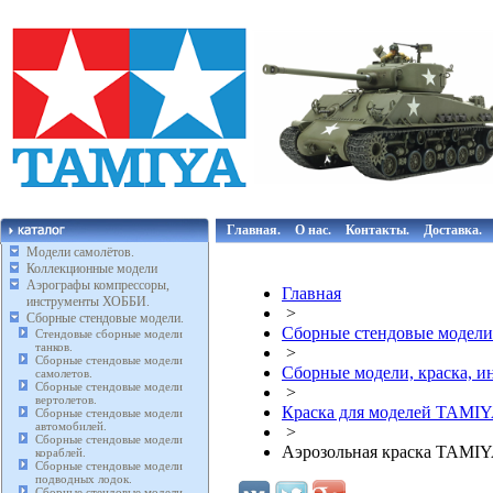
Главная.
О нас.
Контакты.
Доставка.
Модели самолётов.
Коллекционные модели
Аэрографы компрессоры,
Главная
инструменты ХОББИ.
>
Сборные стендовые модели.
Сборные стендовые модели
Стендовые сборные модели
танков.
>
Сборные стендовые модели
Сборные модели, краска, 
самолетов.
Сборные стендовые модели
>
вертолетов.
Краска для моделей TAMIY
Сборные стендовые модели
автомобилей.
>
Сборные стендовые модели
Аэрозольная краска TAMI
кораблей.
Сборные стендовые модели
подводных лодок.
Сборные стендовые модели