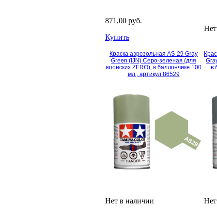
871,00 руб.
Нет
Купить
Краска аэрозольная AS-29 Gray
Крас
Green (IJN) Серо-зеленая (для
Gra
японских ZERO), в баллончике 100
в 
мл., артикул 86529
Нет в наличии
Нет