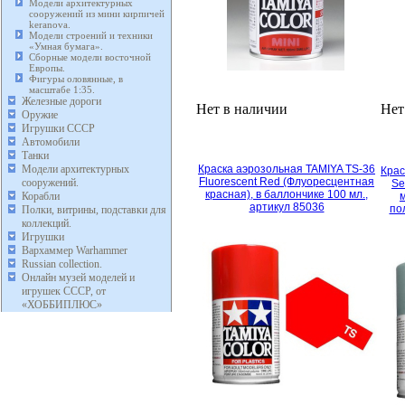
Модели архитектурных
сооружений из мини кирпичей
keranova.
Модели строений и техники
«Умная бумага».
Сборные модели восточной
Европы.
Фигуры оловянные, в
масштабе 1:35.
Железные дороги
Нет в наличии
Нет
Оружие
Игрушки СССР
Автомобили
Танки
Модели архитектурных
Краска аэрозольная TAMIYA TS-36
Крас
Fluorescent Red (Флуоресцентная
сооружений.
Se
красная), в баллончике 100 мл.,
Корабли
артикул 85036
по
Полки, витрины, подставки для
коллекций.
Игрушки
Вархаммер Warhammer
Russian collection.
Онлайн музей моделей и
игрушек СССР, от
«ХОББИПЛЮС»