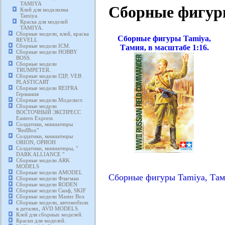
TAMIYA
Сборные фигуры
Клей для моделизма
Tamiya.
Краска для моделей
TAMIYA.
Сборные модели, клей, краска
Сборные фигуры Tamiya,
REVELL
Сборные модели ICM.
Тамия, в масштабе 1:16.
Сборные модели HOBBY
BOSS.
Сборные модели
TRUMPETER.
Сборные модели ГДР, VEB
PLASTICART
Сборные модели REIFRA
Германия
Сборные модели Моделист.
Сборные модели
ВОСТОЧНЫЙ ЭКСПРЕСС
Eastern Express
Солдатики, миниатюры
"RedBox"
Солдатики, миниатюры
ORION, ОРИОН
Солдатики, миниатюры, "
DARK ALLIANCE "
Сборные модели ARK
MODELS
Сборные модели AMODEL
Сборные фигуры Tamiya, Там
Сборные модели Флагман
Сборные модели RODEN
Сборные модели Скиф, SKIF
Сборные модели Master Box
Сборные модели, автомобили
в деталях, AVD MODELS.
Клей для сборных моделей.
Краски для моделей.