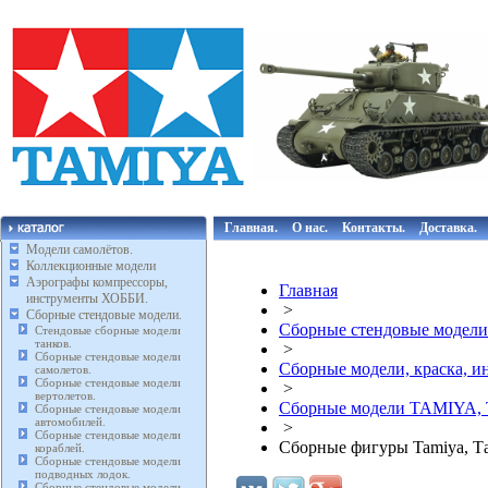
Главная.
О нас.
Контакты.
Доставка.
Модели самолётов.
Коллекционные модели
Аэрографы компрессоры,
Главная
инструменты ХОББИ.
>
Сборные стендовые модели.
Сборные стендовые модели
Стендовые сборные модели
танков.
>
Сборные стендовые модели
Сборные модели, краска, 
самолетов.
Сборные стендовые модели
>
вертолетов.
Сборные модели TAMIYA,
Сборные стендовые модели
автомобилей.
>
Сборные стендовые модели
Сборные фигуры Tamiya, Т
кораблей.
Сборные стендовые модели
подводных лодок.
Сборные стендовые модели