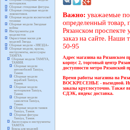
мотоциклов.
Сборные стендовые фигуры.
Сборные стендовые модели
Важно:
уважаемые пок
локомотивов.
Сборные модели космической
техники
определенный товар, 
Сборные модели Звездные
войны
Рязанском проспекте 
Инструменты для
моделистов
заказ на сайте. Наши 
Окрасочные маски для
моделей Звезда.
50-95
Сборные модели «ЗВЕЗДА»
Сборные модели, краска,
инструменты, аксессуары
TAMIYA
Адрес магазина на Рязанском п
Сборные модели TAMIYA,
корпус 2, торговый центр Ряза
ТАМИЯ.
Сборные модели
доступности метро Рязанский п
автомобилей Tamiya,
Тамия.
Сборные модели
Время работы магазина на Ряза
кораблей Tamiya,
ВОСКРЕСЕНЬЕ - выходной. Инт
Тамия.
Сборные модели
заказы круглосуточно. Также в
мотоциклов Tamiya,
СДЭК, яндекс доставка.
Тамия.
Сборные модели
самолетов Tamiya,
Тамия.
Сборные модели танков
Tamiya, Тамия.
Сборные фигуры
Tamiya, Тамия.
Аксессуары и инструменты
TAMIYA
Боксы для моделей