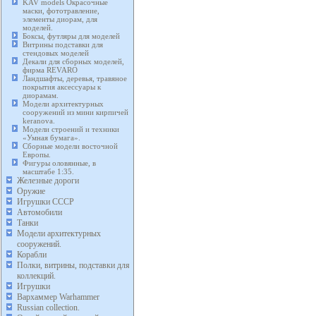
KAV models Окрасочные
маски, фототравление,
элементы диорам, для
моделей.
Боксы, футляры для моделей
Витрины подставки для
стендовых моделей
Декали для сборных моделей,
фирма REVARO
Ландшафты, деревья, травяное
покрытия аксессуары к
диорамам.
Модели архитектурных
сооружений из мини кирпичей
keranova.
Модели строений и техники
«Умная бумага».
Сборные модели восточной
Европы.
Фигуры оловянные, в
масштабе 1:35.
Железные дороги
Оружие
Игрушки СССР
Автомобили
Танки
Модели архитектурных
сооружений.
Корабли
Полки, витрины, подставки для
коллекций.
Игрушки
Вархаммер Warhammer
Russian collection.