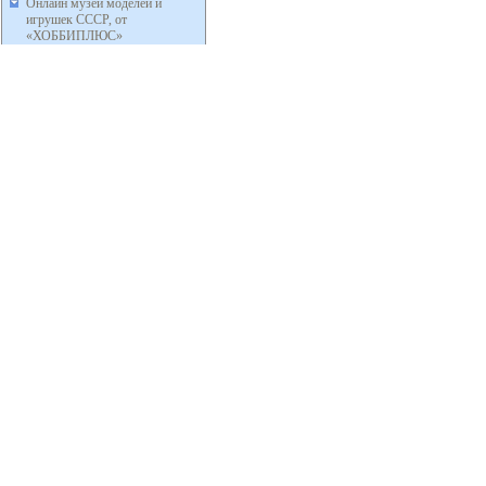
Онлайн музей моделей и
игрушек СССР, от
«ХОББИПЛЮС»