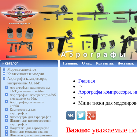
Главная.
О нас.
Контакты.
Доставка.
Модели самолётов.
Коллекционные модели
Аэрографы компрессоры,
Главная
инструменты ХОББИ.
>
Аэрографы и компрессоры
TNT для вашего хобби.
Аэрографы компрессоры, 
Аэрографы и компрессоры JAS
>
для вашего хобби.
Аэрографы для вашего
Мини тиски для моделиров
хобби
Компрессоры для
аэрографов
Аксессуары для аэрографов
Шланги для компрессоров и
аэрографов
Подставки для аэрографов
Важно:
уважаемые пок
Ножи для моделирования
Шпатели для моделирования