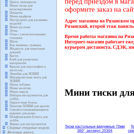
перед приездом в мага
Цанги, минидрели
Мини тиски для
оформите заказ на сай
моделирования
Пинцеты
Мини надфили
Инструмент для расшивки
Адрес магазина на Рязанском п
моделей
Рязанский, второй этаж павиль
Мини кусачки
Лупы
Очки с увеличительными
Время работы магазина на Ряз
стеклами
Интернет-магазин работает еже
Шило
Бор машины, граверы.
курьером достависта, СДЭК, ян
Жидкость для нанесения
декалей
Кисти.
Клей для различных
материалов.
Краски для аэрографов и
кисточек.
Линейки для ХОББИ
Маскировочная лента для
ХОББИ
Мини лобзики
Мини молотки.
Мини тиски дл
Мини сверла.
Наборы инструментов для
хобби.
Окрасочные боксы.
Пипетки ХОББИ для краски
Самовосстанавливающиеся
коврики для резки.
Шлифовальная бумага для
хобби
Ящики для инструментов.
Тиски настольные вакуумные 70мм
Т
Сборные стендовые модели.
360°, артикул: 25304
сер
Железные дороги