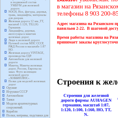
и подвижной состав
в магазин на Рязанско
УМБУМ для железной
дороге.
NOCH, Нох, фигуры, деревья,
телефоны 8 903 200-85
трава, ландшафты, материалы
для диорам.
Железная дорога 12 мм.,TT,
Адрес магазина на Рязанском п
масштаб 1:120, TILLIG
Германия.
павильон 2-22. В шаговой дост
Ландшафты, деревья,
аксессуары к макетам
Время работы магазина на Ряза
железных дорог.
Люди к железной дороге
принимает заказы круглосуточн
Путевой состав МПС СССР,
РЖД России в масштабе 1:87
HO.
Железная дорога VINTAGE,
производства ГДР.
Автомобили для железной
дороги
Макеты, Макеты железных
дорог, России, Европы на
заказ. Фото коллекции
железной дроги
«ХОББИПЛЮС».
Строения к жел
Полки для моделей железных
дорог
Оружие
Игрушки СССР
Строения для железной
Автомобили
Танки
дороги фирмы AUHAGEN
Модели архитектурных
германия, масштаб 1:87,
сооружений.
1:120, 1:100, 1:160, HO, TT,
Корабли
N.
Полки, витрины, подставки для