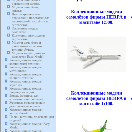
Модели самолетов с
освещением салона.
Модели самолётов,
крылья.
Коллекционные модели
Демонстрационные
самолётов фирмы HERPA в
площадки и подставки для
авиамоделей самолётов и
масштабе 1:500.
вертолётов.
Оловянные модели
самолетов
Коллекционные модели
вертолетов.
Модели самолётов и
ракетно-космической
техники Avitex.
Модели коллекционных
самолетов Easy Model.
Коллекционные модели
космической техники.
Коллекционные модели
мотоциклов.
Коллекционные модели
военной техники.
Коллекционные модели
кораблей.
Коллекционные модели
подводных лодок.
Коллекционные модели
Боксы, футляры, для
самолётов фирмы HERPA в
коллекционных моделей
Жестяные металлические
масштабе 1:100.
декоративные модели.
Коллекционные модели
автомобилей.
Полки, витрины, подставки для
моделей.
Коллекционные модели Easy
Model.
Коллекционные модели