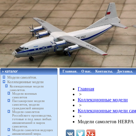
Главная.
О нас.
Контакты.
Доставка.
Модели самолётов.
Коллекционные модели
Коллекционные модели
Главная
самолетов.
Модели военных
>
самолетов
Коллекционные модели
Пассажирские модели
самолетов, модели
>
гражданской авиации
Коллекционные модели сам
Модели самолетов
Российского производства,
>
готовые и под заказ любых
Модели самолетов HERPA
авиакомпаний и марок
самолетов.
Модели самолетов ведущих
авиакомпаний мира.