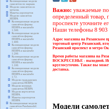
Коллекционные модели
самолетов по маркам.
Модели самолетов из
Важно:
уважаемые пок
металла.
Макеты аэропортов
определенный товар, 
Модели самолетов
HERPA
Коллекционные модели
проспекте уточните ег
самолётов фирмы
HERPA в масштабе
Наши телефоны 8 903 2
1:500.
Коллекционные модели
самолётов фирмы
Адрес магазина на Рязанском пр
HERPA в масштабе
1:400.
торговый центр Рязанский, вто
Коллекционные модели
Рязанский проспект и метро Ок
самолётов фирмы
HERPA в масштабе
1:200.
Время работы магазина на Ряза
Коллекционные модели
самолётов фирмы
ВОСКРЕСЕНЬЕ - выходной. Инте
HERPA в масштабе
круглосуточно. Также вы может
1:100.
Коллекционные модели
доставка.
самолётов фирмы
HERPA в масштабе
1:72.
Модели гражданских
самолетов HERPA
Модели военных
самолетов HERPA
Модели вертолетов
HERPA.
Макеты аэропортов
HERPA
Модели самоле
Коллекционные модели
самолётов Pandamodel.