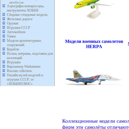
автобусов.
Аэрографы компрессоры,
инструменты ХОББИ.
Сборные стендовые модели.
Железные дороги
Оружие
Игрушки СССР
Автомобили
Танки
Модели архитектурных
Модели военных самолетов
сооружений.
HERPA
Корабли
Полки, витрины, подставки для
коллекций.
Игрушки
Вархаммер Warhammer
Russian collection.
Онлайн музей моделей и
игрушек СССР, от
«ХОББИПЛЮС»
Коллекционные модели самол
фирм эти самолёты отличают