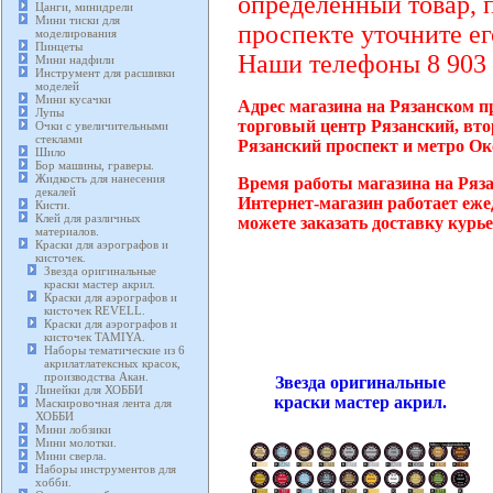
определенный товар, 
Цанги, минидрели
Мини тиски для
проспекте уточните ег
моделирования
Пинцеты
Наши телефоны 8 903 2
Мини надфили
Инструмент для расшивки
моделей
Мини кусачки
Адрес магазина на Рязанском пр
Лупы
торговый центр Рязанский, вто
Очки с увеличительными
стеклами
Рязанский проспект и метро Ок
Шило
Бор машины, граверы.
Жидкость для нанесения
Время работы магазина на Ряза
декалей
Интернет-магазин работает еже
Кисти.
Клей для различных
можете заказать доставку курь
материалов.
Краски для аэрографов и
кисточек.
Звезда оригинальные
краски мастер акрил.
Краски для аэрографов и
кисточек REVELL.
Краски для аэрографов и
кисточек TAMIYA.
Наборы тематические из 6
акрилатлатексных красок,
производства Акан.
Звезда оригинальные
Линейки для ХОББИ
краски мастер акрил.
Маскировочная лента для
ХОББИ
Мини лобзики
Мини молотки.
Мини сверла.
Наборы инструментов для
хобби.