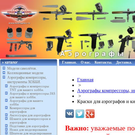
Главная.
О нас.
Контакты.
Доставка.
Модели самолётов.
Коллекционные модели
Аэрографы компрессоры,
Главная
инструменты ХОББИ.
>
Аэрографы и компрессоры
TNT для вашего хобби.
Аэрографы компрессоры, 
Аэрографы и компрессоры JAS
>
для вашего хобби.
Аэрографы для вашего
Краски для аэрографов и ки
хобби
Компрессоры для
аэрографов
Аксессуары для аэрографов
Шланги для компрессоров и
аэрографов
Подставки для аэрографов
Важно:
уважаемые пок
Ножи для моделирования
Шпатели для моделирования