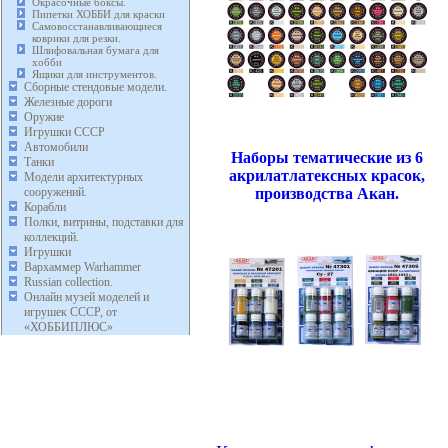
Окрасочные боксы.
Пипетки ХОББИ для краски
Самовосстанавливающиеся
коврики для резки.
Шлифовальная бумага для
хобби
Ящики для инструментов.
Сборные стендовые модели.
Железные дороги
Оружие
Игрушки СССР
Автомобили
Наборы тематические из 6
Танки
акрилатлатексных красок,
Модели архитектурных
производства Акан.
сооружений.
Корабли
Полки, витрины, подставки для
коллекций.
Игрушки
Вархаммер Warhammer
Russian collection.
Онлайн музей моделей и
игрушек СССР, от
«ХОББИПЛЮС»