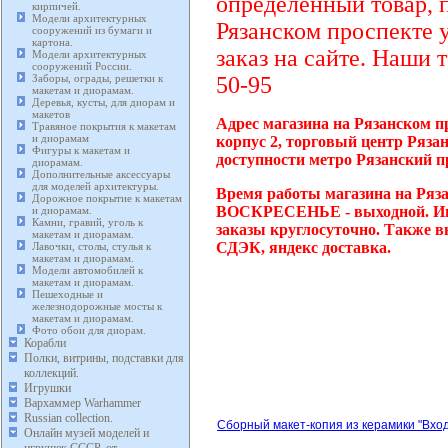
определенный товар, 
кирпичей.
Модели архитектурных
Рязанском проспекте 
сооружений из бумаги и
картона.
заказ на сайте. Наши 
Модели архитектурных
сооружений России.
Заборы, ограды, решетки к
50-95
макетам и диорамам.
Деревья, кусты, для диорам и
макетов
Адрес магазина на Рязанском п
Травяное покрытия к макетам
и диорамам
корпус 2, торговый центр Ряза
Фигуры к макетам и
доступности метро Рязанский п
диорамам.
Дополнительные аксессуары
для моделей архитектуры.
Время работы магазина на Ряза
Дорожное покрытие к макетам
ВОСКРЕСЕНЬЕ - выходной. Инт
и диорамам.
Камни, гравий, уголь к
заказы круглосуточно. Также в
макетам и диорамам.
СДЭК, яндекс доставка.
Лавочки, столы, стулья к
макетам и диорамам.
Модели автомобилей к
макетам и диорамам.
Пешеходные и
железнодорожные мосты к
макетам и диорамам.
Фото обои для диорам.
Корабли
Полки, витрины, подставки для
коллекций.
Игрушки
Вархаммер Warhammer
Russian collection.
Сборный макет-копия из керамики "Вход
Онлайн музей моделей и