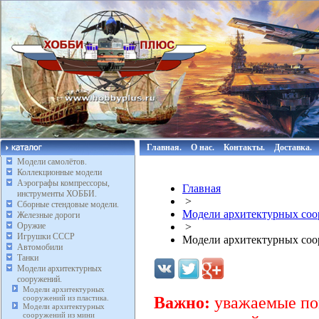
Главная.
О нас.
Контакты.
Доставка.
Модели самолётов.
Коллекционные модели
Аэрографы компрессоры,
Главная
инструменты ХОББИ.
>
Сборные стендовые модели.
Модели архитектурных соо
Железные дороги
Оружие
>
Игрушки СССР
Модели архитектурных соо
Автомобили
Танки
Модели архитектурных
сооружений.
Модели архитектурных
сооружений из пластика.
Важно:
уважаемые пок
Модели архитектурных
сооружений из мини