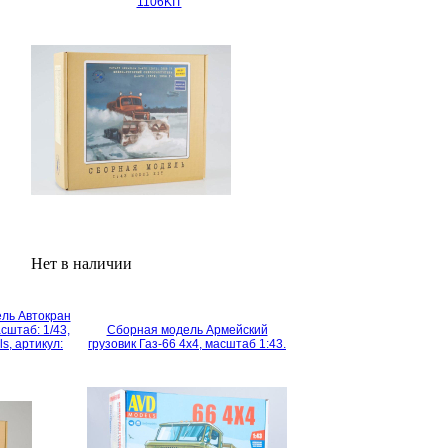
1106KIT
Нет в наличии
ль Автокран
сштаб: 1/43,
Сборная модель Армейский
s, артикул:
грузовик Газ-66 4х4, масштаб 1:43.