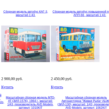
Сборная модель автобус КАГ-3,
Сборная модель автобус повышенной 
масштаб 1:43.
АПП-66 , масштаб 1:43.
2 900,00 руб.
2 450,00 руб.
Купить
Купить
й
Масштабная сборная модель МТО-
Масштабная сборная модель
,
АТ (ЗИЛ-157К), 1964 г., масштаб:
Автоцистерна "Живая Рыба" АЦ
ls,
1/43, производитель AVD Models,
(ЗИЛ-130), масштаб: 1/43, производ
артикул: 1010KIT
AVD Models, артикул: 1062KIT