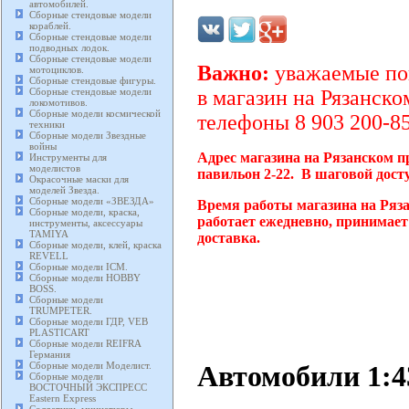
автомобилей.
Сборные стендовые модели
кораблей.
Сборные стендовые модели
подводных лодок.
Сборные стендовые модели
Важно:
уважаемые пок
мотоциклов.
Сборные стендовые фигуры.
Сборные стендовые модели
в магазин на Рязанско
локомотивов.
Сборные модели космической
телефоны 8 903 200-85
техники
Сборные модели Звездные
войны
Адрес магазина на Рязанском п
Инструменты для
моделистов
павильон 2-22. В шаговой дост
Окрасочные маски для
моделей Звезда.
Сборные модели «ЗВЕЗДА»
Время работы магазина на Ряз
Сборные модели, краска,
работает ежедневно, принимает
инструменты, аксессуары
TAMIYA
доставка.
Сборные модели, клей, краска
REVELL
Сборные модели ICM.
Сборные модели HOBBY
BOSS.
Сборные модели
TRUMPETER.
Сборные модели ГДР, VEB
PLASTICART
Сборные модели REIFRA
Германия
Автомобили 1:
Сборные модели Моделист.
Сборные модели
ВОСТОЧНЫЙ ЭКСПРЕСС
Eastern Express