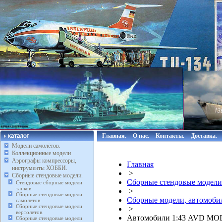
Главная.
О нас.
Контакты.
Доставка.
Модели самолётов.
Коллекционные модели
Аэрографы компрессоры,
Главная
инструменты ХОББИ.
>
Сборные стендовые модели.
Сборные стендовые модели
Стендовые сборные модели
танков.
>
Сборные стендовые модели
Сборные модели, автомоби
самолетов.
Сборные стендовые модели
>
вертолетов.
Автомобили 1:43 AVD MO
Сборные стендовые модели