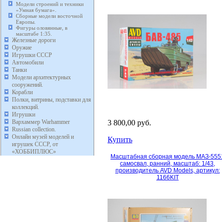
Модели строений и техники
«Умная бумага».
Сборные модели восточной
Европы.
Фигуры оловянные, в
масштабе 1:35.
Железные дороги
Оружие
Игрушки СССР
Автомобили
Танки
Модели архитектурных
сооружений.
Корабли
Полки, витрины, подставки для
коллекций.
Игрушки
Вархаммер Warhammer
3 800,00 руб.
Russian collection.
Онлайн музей моделей и
Купить
игрушек СССР, от
«ХОББИПЛЮС»
Масштабная сборная модель МАЗ-555
самосвал, ранний, масштаб: 1/43,
производитель AVD Models, артикул:
1166KIT