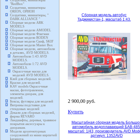
Солдатики, миниатюры
"RedBox"
Солдатики, миниатюры
ORION, ОРИОН
Сборная модель автобус
Солдатики, миниатюры, "
DARK ALLIANCE "
Таджикистан-1, масштаб 1:43.
Сборные модели ARK
MODELS
Сборные модели AMODEL
Сборные модели Флагман
Сборные модели RODEN
Сборные модели Скиф, SKIF
Сборные модели Master Box
Сборные модели, автомобили
в деталях, AVD MODELS.
Автомобили 1:43 AVD
MODELS.
Автомобили 1:72 AVD
MODELS.
Окрасочные маски для
моделей AVD MODELS.
Клей для сборных моделей.
Краски для моделей.
KAV models Окрасочные
маски, фототравление,
элементы диорам, для
моделей.
2 900,00 руб.
Боксы, футляры для моделей
Витрины подставки для
стендовых моделей
Купить
Декали для сборных моделей,
фирма REVARO
Ландшафты, деревья, травяное
Масштабная сборная модель Большо
покрытия аксессуары к
автомобиль водоплавающий БАВ-485
диорамам.
масштаб: 1/43, производитель AVD Mode
Модели архитектурных
сооружений из мини кирпичей
артикул: 1352AVD
keranova.