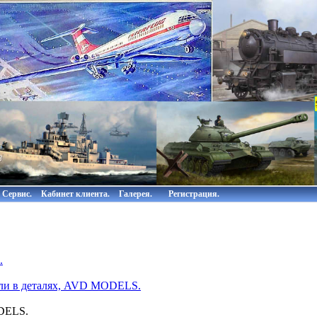
Сервис.
Кабинет клиента.
Галерея.
Регистрация.
.
ли в деталях, AVD MODELS.
DELS.