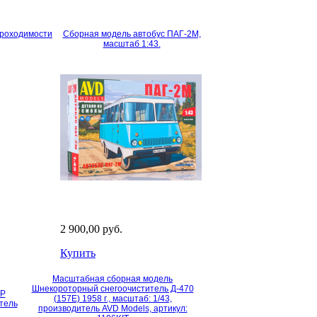
проходимости
Сборная модель автобус ПАГ-2М,
масштаб 1:43.
2 900,00 руб.
Купить
Масштабная сборная модель
Шнекороторный снегоочиститель Д-470
ЖР
(157Е) 1958 г., масштаб: 1/43,
итель
производитель AVD Models, артикул: