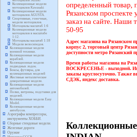
определенный товар, 
Коллекционные модели
мотоциклов Kawasaki
Коллекционные модели
Рязанском проспекте 
мотоциклов AGUSTA.
Спортивные, гоночные,
заказ на сайте. Наши 
модели мотоциклов.
Мотоциклы масштаб 1:6
50-95
Коллекционные модели
мотоциклов в масштабе
1:12.
Мотоциклы масштаб 1:18
Адрес магазина на Рязанском п
Модели велосипедов.
корпус 2, торговый центр Ряза
Коллекционные модели
военной техники.
доступности метро Рязанский п
Коллекционные модели
кораблей.
Время работы магазина на Ряза
Коллекционные модели
подводных лодок.
ВОСКРЕСЕНЬЕ - выходной. Инт
Боксы, футляры, для
заказы круглосуточно. Также в
коллекционных моделей
Жестяные металлические
СДЭК, яндекс доставка.
декоративные модели.
Коллекционные модели
автомобилей.
Полки, витрины, подставки для
моделей.
Коллекционные модели Easy
Model.
Коллекционные модели
автобусов.
Аэрографы компрессоры,
инструменты ХОББИ.
Коллекционные
Сборные стендовые модели.
Железные дороги
Оружие
INDIAN.
Игрушки СССР