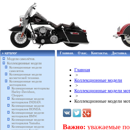
Главная.
О нас.
Контакты.
Доставка.
Модели самолётов.
Коллекционные модели
Коллекционные модели
Главная
самолетов.
Коллекционные модели
>
космической техники.
Коллекционные модели
Коллекционные модели
мотоциклов.
>
Коллекционные мотоциклы
Коллекционные модели мот
Harley-Davidson,
Chopper.
>
Коллекционные модели
Коллекционные модели мо
мотоциклов INDIAN.
Коллекционные модели
мотоциклов HONDA.
Коллекционные модели
мотоциклов BMW.
Коллекционные модели
мотоциклов Yamaha.
Важно:
уважаемые пок
Коллекционные модели
мотоциклов Suzuki