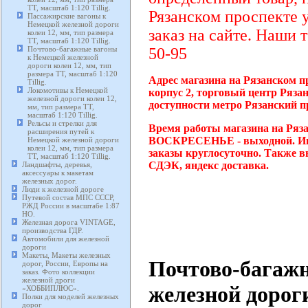
TT, масштаб 1:120 Tillig.
Рязанском проспекте 
Пассажирские вагоны к
Немецкой железной дороги
заказ на сайте. Наши 
колеи 12, мм, тип размера
TT, масштаб 1:120 Tillig.
Почтово-багажные вагоны
50-95
к Немецкой железной
дороги колеи 12, мм, тип
размера TT, масштаб 1:120
Адрес магазина на Рязанском п
Tillig.
Локомотивы к Немецкой
корпус 2, торговый центр Ряза
железной дороги колеи 12,
доступности метро Рязанский п
мм, тип размера TT,
масштаб 1:120 Tillig.
Рельсы и стрелки для
Время работы магазина на Ряза
расширения путей к
ВОСКРЕСЕНЬЕ - выходной. Инт
Немецкой железной дороги
колеи 12, мм, тип размера
заказы круглосуточно. Также в
TT, масштаб 1:120 Tillig.
СДЭК, яндекс доставка.
Ландшафты, деревья,
аксессуары к макетам
железных дорог.
Люди к железной дороге
Путевой состав МПС СССР,
РЖД России в масштабе 1:87
HO.
Железная дорога VINTAGE,
производства ГДР.
Автомобили для железной
дороги
Макеты, Макеты железных
Почтово-багаж
дорог, России, Европы на
заказ. Фото коллекции
железной дроги
железной дороги
«ХОББИПЛЮС».
Полки для моделей железных
дорог