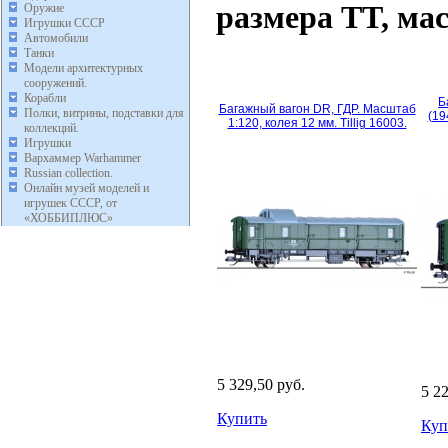
размера TT, мас
Оружие
Игрушки СССР
Автомобили
Танки
Модели архитектурных
сооружений.
Корабли
Б
Багажный вагон DR, ГДР. Масштаб
Полки, витрины, подставки для
(19
1:120, колея 12 мм. Tillig 16003.
коллекций.
Игрушки
Вархаммер Warhammer
Russian collection.
Онлайн музей моделей и
игрушек СССР, от
«ХОББИПЛЮС»
5 329,50 руб.
5 2
Купить
Куп