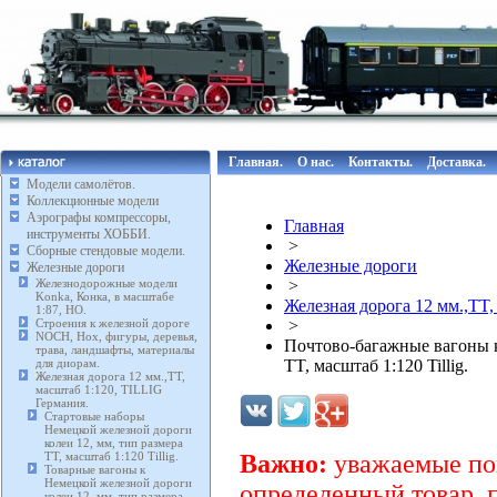
Главная.
О нас.
Контакты.
Доставка.
Модели самолётов.
Коллекционные модели
Аэрографы компрессоры,
Главная
инструменты ХОББИ.
>
Сборные стендовые модели.
Железные дороги
Железные дороги
Железнодорожные модели
>
Konka, Конка, в масштабе
Железная дорога 12 мм.,TT,
1:87, HO.
Строения к железной дороге
>
NOCH, Нох, фигуры, деревья,
Почтово-багажные вагоны к
трава, ландшафты, материалы
для диорам.
TT, масштаб 1:120 Tillig.
Железная дорога 12 мм.,TT,
масштаб 1:120, TILLIG
Германия.
Стартовые наборы
Немецкой железной дороги
колеи 12, мм, тип размера
TT, масштаб 1:120 Tillig.
Важно:
уважаемые пок
Товарные вагоны к
Немецкой железной дороги
определенный товар, 
колеи 12, мм, тип размера