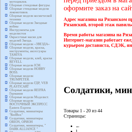
перед приездом в мага
мотоциклов.
Сборные стендовые фигуры.
оформите заказ на сай
Сборные стендовые модели
локомотивов.
Сборные модели космической
Адрес магазина на Рязанском п
техники
Сборные модели Звездные
Рязанский, второй этаж павиль
войны
Инструменты для
моделистов
Время работы магазина на Ряз
Окрасочные маски для
Интернет-магазин работает еже
моделей Звезда.
Сборные модели «ЗВЕЗДА»
курьером достависта, СДЭК, ян
Сборные модели, краска,
инструменты, аксессуары
TAMIYA
Сборные модели, клей, краска
REVELL
Сборные модели ICM.
Сборные модели HOBBY
BOSS.
Сборные модели
TRUMPETER.
Сборные модели ГДР, VEB
Солдатики, ми
PLASTICART
Сборные модели REIFRA
Германия
Сборные модели Моделист.
Сборные модели
ВОСТОЧНЫЙ ЭКСПРЕСС
Eastern Express
Товары 1 - 20 из 44
Солдатики, миниатюры
"RedBox"
Страницы:
Солдатики, миниатюры
ORION, ОРИОН
Солдатики, миниатюры, "
←
DARK ALLIANCE "
1