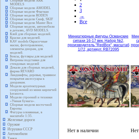
Сборные модели ARK
MODELS
2
Сборные модели AMODEL
3
Сборные модели Флагман
Сборные модели RODEN
→
Сборные модели Скиф, SKIF
Все
Сборные модели Master Box
Сборные модели, автомобили
в деталях, AVD MODELS.
Клей для сборных моделей.
Миниатюрные фигуры Османские
Мин
Краски для моделей.
сипахи 16-17 век. Набор №2,
с
KAV models Окрасочные
производитель "RedBox", масштаб
прои
маски, фототравление,
элементы диорам, для
1/72, артикул: RB72095
моделей.
Боксы, футляры для моделей
Витрины подставки для
стендовых моделей
Декали для сборных моделей,
фирма REVARO
Ландшафты, деревья, травяное
покрытия аксессуары к
диорамам.
Модели архитектурных
сооружений из мини кирпичей
keranova.
Модели строений и техники
«Умная бумага».
Сборные модели восточной
Европы.
Фигуры оловянные, в
масштабе 1:35.
Железные дороги
Оружие
Игрушки СССР
Нет в наличии
Нет
Автомобили
Танки