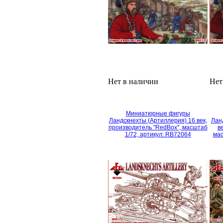
Нет в наличии
Нет
Миниатюрные фигуры
Ландскнехты (Артиллерия) 16 век,
Лан
производитель "RedBox", масштаб
в
1/72, артикул: RB72064
мас