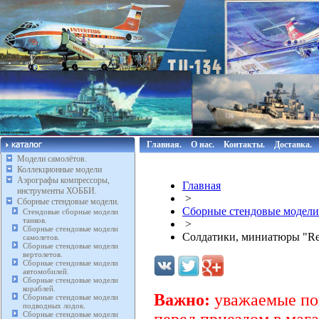
Главная.
О нас.
Контакты.
Доставка.
Модели самолётов.
Коллекционные модели
Аэрографы компрессоры,
Главная
инструменты ХОББИ.
>
Сборные стендовые модели.
Сборные стендовые модели
Стендовые сборные модели
танков.
>
Сборные стендовые модели
Солдатики, миниатюры "R
самолетов.
Сборные стендовые модели
вертолетов.
Сборные стендовые модели
автомобилей.
Сборные стендовые модели
кораблей.
Важно:
уважаемые пок
Сборные стендовые модели
подводных лодок.
Сборные стендовые модели