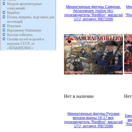
Модели архитектурных
Миниатюрные фигуры Самураи.
Ми
сооружений.
Артиллерия. Набор №1,
Корабли
производитель "RedBox", масштаб
"Re
Полки, витрины, подставки для
1/72, артикул: RB72090
коллекций.
Игрушки
Вархаммер Warhammer
Russian collection.
Онлайн музей моделей и
игрушек СССР, от
«ХОББИПЛЮС»
Нет в наличии
Нет
Миниатюрные фигуры Русские
Евр
монахи-воины 16-17 век,
ве
производитель "RedBox", масштаб
"Re
1/72, артикул: RB72086