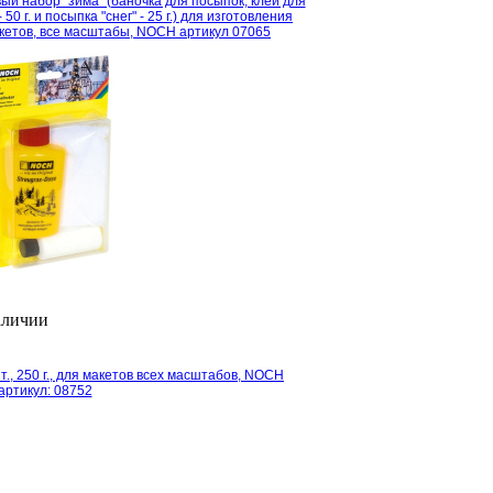
ый набор "зима" (баночка для посыпок, клей для
- 50 г. и посыпка "снег" - 25 г.) для изготовления
кетов, все масштабы, NOCH артикул 07065
аличии
т., 250 г., для макетов всех масштабов, NOCH
артикул: 08752