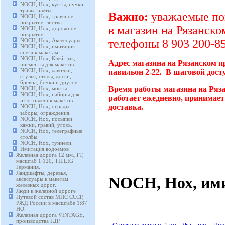
NOCH, Нох, кусты, пучки
травы, цветы.
Важно:
уважаемые пок
NOCH, Нох, травяное
покрытие, листва.
в магазин на Рязанско
NOCH, Нох, дорожное
покрытие.
NOCH, Нох, Аксессуары
телефоны 8 903 200-85
NOCH, Нох, имитация
снега к макетам
NOCH, Нох, Клей, лак,
Адрес магазина на Рязанском п
пигменты для макетов
NOCH, Нох, лавочки,
павильон 2-22. В шаговой дост
стулья, столы, доски,
брёвна, бочки и другое.
Время работы магазина на Ряз
NOCH, Нох, мосты.
NOCH, Нох, наборы для
работает ежедневно, принимает
изготовления макетов
доставка.
NOCH, Нох, ограды,
заборы, ограждения.
NOCH, Нох, посыпки
камни, гравий, уголь.
NOCH, Нох, телеграфные
столбы
NOCH, Нох, туннели.
Имитация водоёмов
Железная дорога 12 мм.,TT,
масштаб 1:120, TILLIG
Германия.
Ландшафты, деревья,
NOCH, Нох, ими
аксессуары к макетам
железных дорог.
Люди к железной дороге
Путевой состав МПС СССР,
РЖД России в масштабе 1:87
HO.
Железная дорога VINTAGE,
производства ГДР.