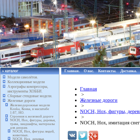
Главная.
О нас.
Контакты.
Доставка.
Модели самолётов.
Коллекционные модели
Аэрографы компрессоры,
Главная
инструменты ХОББИ.
>
Сборные стендовые модели.
Железные дороги
Железные дороги
Железнодорожные модели
>
Konka, Конка, в масштабе
NOCH, Нох, фигуры, деревь
1:87, HO.
Строения к железной дороге
>
NOCH, Нох, фигуры, деревья,
NOCH, Нох, имитация снег
трава, ландшафты, материалы
для диорам.
NOCH, Нох, фигуры людей,
животных.
NOCH, Нох, деревья.