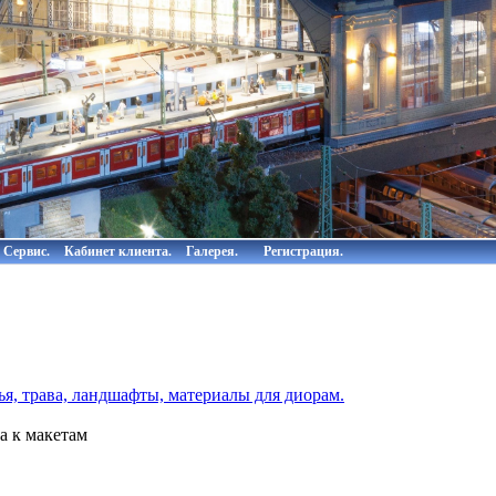
Сервис.
Кабинет клиента.
Галерея.
Регистрация.
я, трава, ландшафты, материалы для диорам.
а к макетам