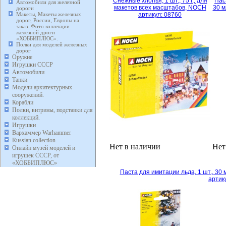
Снежные хлопья, 1 шт., 75 г., для
Пас
Автомобили для железной
макетов всех масштабов, NOCH
30 м
дороги
Макеты, Макеты железных
артикул: 08760
дорог, России, Европы на
заказ. Фото коллекции
железной дроги
«ХОББИПЛЮС».
Полки для моделей железных
дорог
Оружие
Игрушки СССР
Автомобили
Танки
Модели архитектурных
сооружений.
Корабли
Полки, витрины, подставки для
коллекций.
Игрушки
Вархаммер Warhammer
Russian collection.
Нет в наличии
Нет
Онлайн музей моделей и
игрушек СССР, от
«ХОББИПЛЮС»
Паста для имитации льда, 1 шт., 30
артик