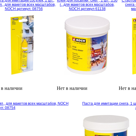
та для имитации сосулек, 1 шт.,
Клей для посыпки "снег", 1 шт., 250
Стартов
л., для макетов всех масштабов,
г., для макетов всех масштабов,
снега 
NOCH артикул: 08756
NOCH артикул 61138
ма
 в наличии
Нет в наличии
Нет в н
 мл., для макетов всех масштабов, NOCH
Паста для имитации снега, 1 ш
ул: 08754