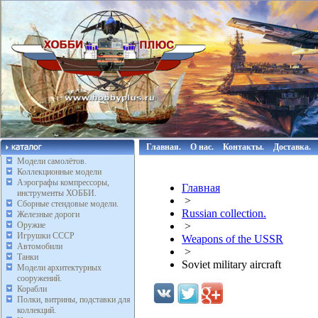
Главная.
О нас.
Контакты.
Доставка.
Модели самолётов.
Коллекционные модели
Аэрографы компрессоры,
Главная
инструменты ХОББИ.
>
Сборные стендовые модели.
Russian collection.
Железные дороги
Оружие
>
Игрушки СССР
Weapons of the USSR
Автомобили
>
Танки
Soviet military aircraft
Модели архитектурных
сооружений.
Корабли
Полки, витрины, подставки для
коллекций.