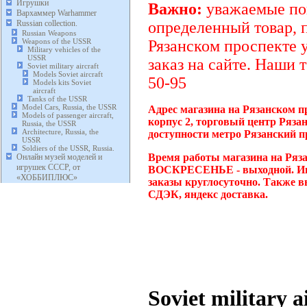
Игрушки
Важно:
уважаемые пок
Вархаммер Warhammer
Russian collection.
определенный товар, 
Russian Weapons
Weapons of the USSR
Рязанском проспекте 
Military vehicles of the
USSR
заказ на сайте. Наши 
Soviet military aircraft
Models Soviet aircraft
50-95
Models kits Soviet
aircraft
Tanks of the USSR
Model Cars, Russia, the USSR
Адрес магазина на Рязанском п
Models of passenger aircraft,
корпус 2, торговый центр Ряза
Russia, the USSR
Architecture, Russia, the
доступности метро Рязанский п
USSR
Soldiers of the USSR, Russia.
Время работы магазина на Ряза
Онлайн музей моделей и
игрушек СССР, от
ВОСКРЕСЕНЬЕ - выходной. Инт
«ХОББИПЛЮС»
заказы круглосуточно. Также в
СДЭК, яндекс доставка.
Soviet military a