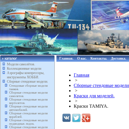
Главная.
О нас.
Контакты.
Доставка.
Модели самолётов.
Коллекционные модели
Аэрографы компрессоры,
Главная
инструменты ХОББИ.
>
Сборные стендовые модели.
Сборные стендовые модели
Стендовые сборные модели
танков.
>
Сборные стендовые модели
Краски для моделей.
самолетов.
Сборные стендовые модели
>
вертолетов.
Краски TAMIYA.
Сборные стендовые модели
автомобилей.
Сборные стендовые модели
кораблей.
Сборные стендовые модели
подводных лодок.
Сборные стендовые модели