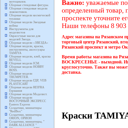
Важно:
уважаемые пок
мотоциклов.
Сборные стендовые фигуры.
Сборные стендовые модели
определенный товар, 
локомотивов.
Сборные модели космической
проспекте уточните ег
техники
Сборные модели Звездные
Наши телефоны 8 903 2
войны
Инструменты для
моделистов
Окрасочные маски для
Адрес магазина на Рязанском пр
моделей Звезда.
торговый центр Рязанский, вто
Сборные модели «ЗВЕЗДА»
Сборные модели, краска,
Рязанский проспект и метро Ок
инструменты, аксессуары
TAMIYA
Время работы магазина на Ряза
Сборные модели, клей, краска
REVELL
ВОСКРЕСЕНЬЕ - выходной. Инте
Сборные модели ICM.
круглосуточно. Также вы может
Сборные модели HOBBY
BOSS.
доставка.
Сборные модели
TRUMPETER.
Сборные модели ГДР, VEB
PLASTICART
Сборные модели REIFRA
Германия
Сборные модели Моделист.
Сборные модели
ВОСТОЧНЫЙ ЭКСПРЕСС
Eastern Express
Солдатики, миниатюры
"RedBox"
Краски TAMIY
Солдатики, миниатюры
ORION, ОРИОН
Солдатики, миниатюры, "
DARK ALLIANCE "