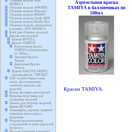
Сборные модели ARK
Аэрозольная краска
MODELS
TAMIYA в баллончиках по
Сборные модели AMODEL
Сборные модели Флагман
100мл
Сборные модели RODEN
Сборные модели Скиф, SKIF
Сборные модели Master Box
Сборные модели, автомобили
в деталях, AVD MODELS.
Клей для сборных моделей.
Краски для моделей.
Краски REVELL.
Краски TAMIYA.
Аэрозольная краска
TAMIYA в баллончиках
по 100мл
Эмалевая Краска
Tamiya.
Акриловая Краска
Tamiya.
Краски МАСТЕР АКРИЛ,
производитель "ЗВЕЗДА"
KAV models Окрасочные
маски, фототравление,
элементы диорам, для
Краски TAMIYA.
моделей.
Боксы, футляры для моделей
Витрины подставки для
стендовых моделей
Декали для сборных моделей,
фирма REVARO
Ландшафты, деревья, травяное
покрытия аксессуары к
диорамам.
Модели архитектурных
сооружений из мини кирпичей
keranova.
Модели строений и техники