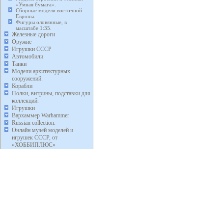
«Умная бумага».
Сборные модели восточной
Европы.
Фигуры оловянные, в
масштабе 1:35.
Железные дороги
Оружие
Игрушки СССР
Автомобили
Танки
Модели архитектурных
сооружений.
Корабли
Полки, витрины, подставки для
коллекций.
Игрушки
Вархаммер Warhammer
Russian collection.
Онлайн музей моделей и
игрушек СССР, от
«ХОББИПЛЮС»