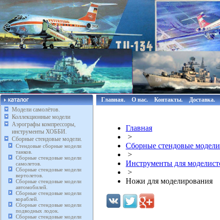
Главная.
О нас.
Контакты.
Доставка.
Модели самолётов.
Коллекционные модели
Аэрографы компрессоры,
Главная
инструменты ХОББИ.
>
Сборные стендовые модели.
Сборные стендовые модели
Стендовые сборные модели
танков.
>
Сборные стендовые модели
Инструменты для моделист
самолетов.
Сборные стендовые модели
>
вертолетов.
Ножи для моделирования
Сборные стендовые модели
автомобилей.
Сборные стендовые модели
кораблей.
Сборные стендовые модели
подводных лодок.
Сборные стендовые модели