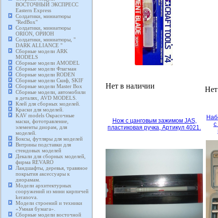
ВОСТОЧНЫЙ ЭКСПРЕСС
Eastern Express
Солдатики, миниатюры
"RedBox"
Солдатики, миниатюры
ORION, ОРИОН
Солдатики, миниатюры, "
DARK ALLIANCE "
Сборные модели ARK
MODELS
Сборные модели AMODEL
Сборные модели Флагман
Сборные модели RODEN
Сборные модели Скиф, SKIF
Нет в наличии
Сборные модели Master Box
Нет
Сборные модели, автомобили
в деталях, AVD MODELS.
Клей для сборных моделей.
Краски для моделей.
KAV models Окрасочные
Наб
Нож с цанговым зажимом JAS,
маски, фототравление,
с
элементы диорам, для
пластиковая ручка, Артикул 4021.
моделей.
Боксы, футляры для моделей
Витрины подставки для
стендовых моделей
Декали для сборных моделей,
фирма REVARO
Ландшафты, деревья, травяное
покрытия аксессуары к
диорамам.
Модели архитектурных
сооружений из мини кирпичей
keranova.
Модели строений и техники
«Умная бумага».
Сборные модели восточной