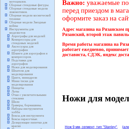
Важно:
уважаемые пок
мотоциклов.
Сборные стендовые фигуры.
Сборные стендовые модели
перед приездом в мага
локомотивов.
Сборные модели космической
оформите заказ на сай
техники
Сборные модели Звездные
войны
Адрес магазина на Рязанском п
Инструменты для
моделистов
Рязанский, второй этаж павиль
Аэрографы для моделей
Компрессоры для
стендовых моделей
Время работы магазина на Ряза
Аксессуары для
работает ежедневно, принимает
аэрографии
Шланги для аэрографов и
достависта, СДЭК, яндекс дост
компрессоров.
Подставки для
аэрографов
Ножи для моделирования
Шпатели для
моделирования
Цанги, минидрели
Мини тиски для
моделирования
Пинцеты
Лупы
Ножи для моде
Очки с увеличительными
стеклами
Шило
Граверы, бормашины.
Наборы инструментов
хобби
Боксы для инструмента
Боксы окрасочные.
Дозирующие пипетки для
краски
Нож 9 мм, сегмент, тип "Stanley",
(алю