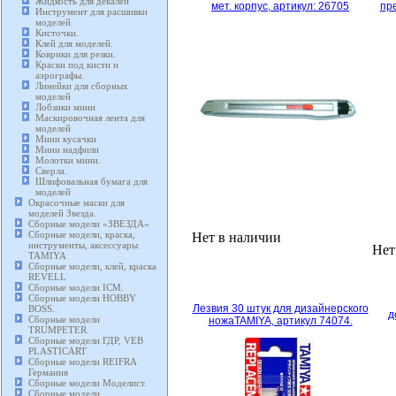
Жидкость для декалей
мет. корпус, артикул: 26705
пр
Инструмент для расшивки
моделей
Кисточки.
Клей для моделей.
Коврики для резки.
Краски под кисти и
аэрографы.
Линейки для сборных
моделей
Лобзики мини
Маскировочная лента для
моделей
Мини кусачки
Мини надфили
Молотки мини.
Сверла.
Шлифовальная бумага для
моделей
Окрасочные маски для
моделей Звезда.
Сборные модели «ЗВЕЗДА»
Сборные модели, краска,
Нет в наличии
инструменты, аксессуары
Нет
TAMIYA
Сборные модели, клей, краска
REVELL
Сборные модели ICM.
Сборные модели HOBBY
Лезвия 30 штук для дизайнерского
BOSS.
д
Сборные модели
ножаTAMIYA, артикул 74074.
TRUMPETER.
Сборные модели ГДР, VEB
PLASTICART
Сборные модели REIFRA
Германия
Сборные модели Моделист.
Сборные модели