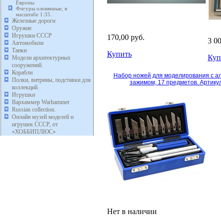
Европы.
Фигуры оловянные, в
масштабе 1:35.
Железные дороги
Оружие
Игрушки СССР
170,00 руб.
3 0
Автомобили
Танки
Купить
Куп
Модели архитектурных
сооружений.
Корабли
Набор ножей для моделирования с 
Полки, витрины, подставки для
зажимом, 17 предметов. Артикул
коллекций.
Игрушки
Вархаммер Warhammer
Russian collection.
Онлайн музей моделей и
игрушек СССР, от
«ХОББИПЛЮС»
Нет в наличии