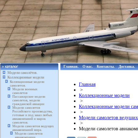
Главная.
О нас.
Контакты.
Доставка.
Модели самолётов.
Коллекционные модели
Коллекционные модели
Главная
самолетов.
Модели военных
>
самолетов
Коллекционные модели
Пассажирские модели
самолетов, модели
>
гражданской авиации
Коллекционные модели сам
Модели самолетов
Российского производства,
>
готовые и под заказ любых
Модели самолетов ведущих
авиакомпаний и марок
самолетов.
>
Модели самолетов ведущих
Модели самолетов авиаком
авиакомпаний мира.
Модели самолетов
авиакомпании