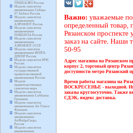
ТРАНСАЭРО Россия.
Модели самолетов
авиакомпании Сибирь
S7 Airlines Россия.
Важно:
уважаемые пок
Модели самолетов
авиакомпании
определенный товар, 
АЭРОФЛОТ Россия.
Модели самолетов
авиакомпании
Рязанском проспекте 
NORDAVIA Россия.
Модели самолетов
заказ на сайте. Наши 
авиакомпании
АЭРОФЛОТ СССР.
50-95
Модели самолеты
авиакомпании ВОЛГА-
ДНЕПР Россия.
Модели самолетов МЧС
Адрес магазина на Рязанском п
России.
корпус 2, торговый центр Ряза
Модели самолетов
государственной
доступности метро Рязанский п
правительственной
авиакомпании Россия.
Время работы магазина на Ряза
Модели
правительственных
ВОСКРЕСЕНЬЕ - выходной. Инт
самолетов мира.
заказы круглосуточно. Также в
Модели самолетов
авиакомпании Lufthansa
СДЭК, яндекс доставка.
Германия.
Модели самолетов
авиакомпании Air France
Франция.
Модели самолетов
авиакомпании
AirBridgeCargo,
Россия
Модели самолетов
авиакомпании