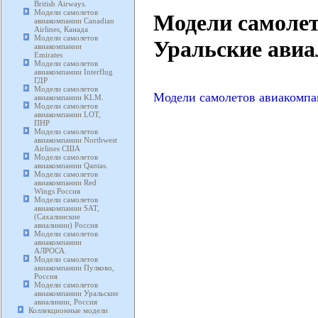
British Airways.
Модели самолетов
Модели самоле
авиакомпании Canadian
Airlines, Канада
Модели самолетов
Уральские авиа
авиакомпании
Emirates
Модели самолетов
авиакомпании Interflug
ГДР
Модели самолетов
Модели самолетов авиакомпа
авиакомпании KLM.
Модели самолетов
авиакомпании LOT,
ПНР
Модели самолетов
авиакомпании Northwest
Airlines США
Модели самолетов
авиакомпании Qantas.
Модели самолетов
авиакомпании Red
Wings Россия
Модели самолетов
авиакомпании SAT,
(Сахалинские
авиалинии) Россия
Модели самолетов
авиакомпании
АЛРОСА.
Модели самолетов
авиакомпании Пулково,
Россия
Модели самолетов
авиакомпании Уральские
авиалинии, Россия
Коллекционные модели