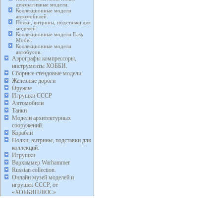
декоративные модели.
Коллекционные модели
автомобилей.
Полки, витрины, подставки для
моделей.
Коллекционные модели Easy
Model.
Коллекционные модели
автобусов.
Аэрографы компрессоры,
инструменты ХОББИ.
Сборные стендовые модели.
Железные дороги
Оружие
Игрушки СССР
Автомобили
Танки
Модели архитектурных
сооружений.
Корабли
Полки, витрины, подставки для
коллекций.
Игрушки
Вархаммер Warhammer
Russian collection.
Онлайн музей моделей и
игрушек СССР, от
«ХОББИПЛЮС»