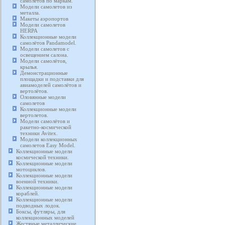
самолетов по маркам.
Модели самолетов из
металла.
Макеты аэропортов
Модели самолетов
HERPA
Коллекционные модели
самолётов Pandamodel.
Модели самолетов с
освещением салона.
Модели самолётов,
крылья.
Демонстрационные
площадки и подставки для
авиамоделей самолётов и
вертолётов.
Оловянные модели
самолетов
Коллекционные модели
вертолетов.
Модели самолётов и
ракетно-космической
техники Avitex.
Модели коллекционных
самолетов Easy Model.
Коллекционные модели
космической техники.
Коллекционные модели
мотоциклов.
Коллекционные модели
военной техники.
Коллекционные модели
кораблей.
Коллекционные модели
подводных лодок.
Боксы, футляры, для
коллекционных моделей
Жестяные металлические