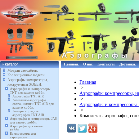
Главная.
О нас.
Контакты.
Доставка.
Модели самолётов.
Коллекционные модели
Аэрографы компрессоры,
Главная
инструменты ХОББИ.
>
Аэрографы и компрессоры
TNT для вашего хобби.
Аэрографы компрессоры, 
Аэрографы TNT AIR
>
Комплекты аэрографы,
сопла, шланги TNT AIR для
Аэрографы и компрессоры 
вашего хобби.
>
Компрессоры для
аэрографов TNT AIR
Комплекты аэрографы, сопл
Аэрографы и компрессоры JAS
для вашего хобби.
Аэрографы для вашего
хобби
Компрессоры для
аэрографов