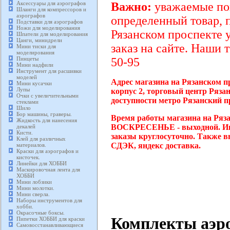
Аксессуары для аэрографов
Важно:
уважаемые пок
Шланги для компрессоров и
аэрографов
определенный товар, 
Подставки для аэрографов
Ножи для моделирования
Рязанском проспекте 
Шпатели для моделирования
Цанги, минидрели
заказ на сайте. Наши 
Мини тиски для
моделирования
Пинцеты
50-95
Мини надфили
Инструмент для расшивки
моделей
Адрес магазина на Рязанском п
Мини кусачки
Лупы
корпус 2, торговый центр Ряза
Очки с увеличительными
доступности метро Рязанский п
стеклами
Шило
Бор машины, граверы.
Время работы магазина на Ряза
Жидкость для нанесения
ВОСКРЕСЕНЬЕ - выходной. Инт
декалей
Кисти.
заказы круглосуточно. Также в
Клей для различных
СДЭК, яндекс доставка.
материалов.
Краски для аэрографов и
кисточек.
Линейки для ХОББИ
Маскировочная лента для
ХОББИ
Мини лобзики
Мини молотки.
Мини сверла.
Наборы инструментов для
хобби.
Окрасочные боксы.
Комплекты аэро
Пипетки ХОББИ для краски
Самовосстанавливающиеся