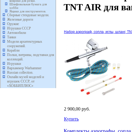
коврики для резки.
TNT AIR для ва
Шлифовальная бумага для
хобби
Ящики для инструментов.
Сборные стендовые модели.
Железные дороги
Оружие
Игрушки СССР
Набор аэрограф, сопла, иглы, шланг, T
Автомобили
Танки
Модели архитектурных
сооружений.
Корабли
Полки, витрины, подставки для
коллекций.
Игрушки
Вархаммер Warhammer
Russian collection.
Онлайн музей моделей и
игрушек СССР, от
«ХОББИПЛЮС»
2 900,00 руб.
Купить
Комплекты аэрографы, сопла