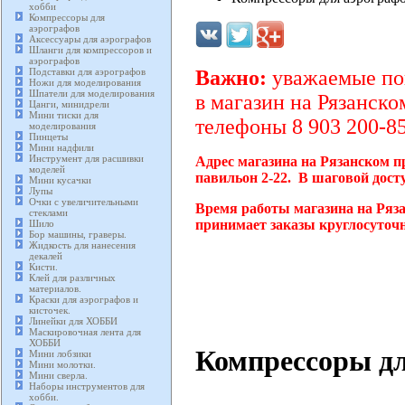
хобби
Компрессоры для
аэрографов
Аксессуары для аэрографов
Шланги для компрессоров и
аэрографов
Подставки для аэрографов
Важно:
уважаемые пок
Ножи для моделирования
Шпатели для моделирования
в магазин на Рязанско
Цанги, минидрели
Мини тиски для
телефоны 8 903 200-85
моделирования
Пинцеты
Мини надфили
Инструмент для расшивки
Адрес магазина на Рязанском п
моделей
павильон 2-22. В шаговой дост
Мини кусачки
Лупы
Очки с увеличительными
Время работы магазина на Ряза
стеклами
принимает заказы круглосуточн
Шило
Бор машины, граверы.
Жидкость для нанесения
декалей
Кисти.
Клей для различных
материалов.
Краски для аэрографов и
кисточек.
Линейки для ХОББИ
Маскировочная лента для
ХОББИ
Компрессоры дл
Мини лобзики
Мини молотки.
Мини сверла.
Наборы инструментов для
хобби.