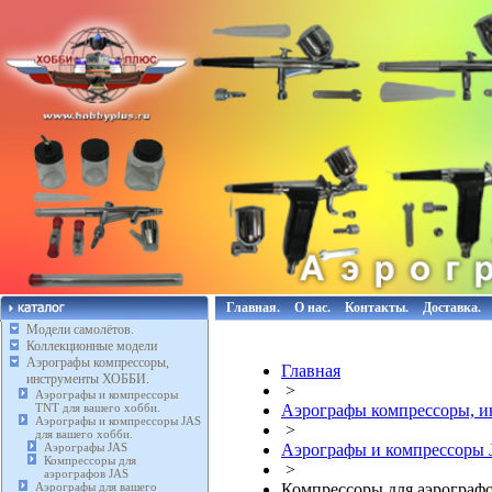
Главная.
О нас.
Контакты.
Доставка.
Модели самолётов.
Коллекционные модели
Аэрографы компрессоры,
Главная
инструменты ХОББИ.
>
Аэрографы и компрессоры
TNT для вашего хобби.
Аэрографы компрессоры, 
Аэрографы и компрессоры JAS
>
для вашего хобби.
Аэрографы JAS
Аэрографы и компрессоры J
Компрессоры для
>
аэрографов JAS
Аэрографы для вашего
Компрессоры для аэрограф