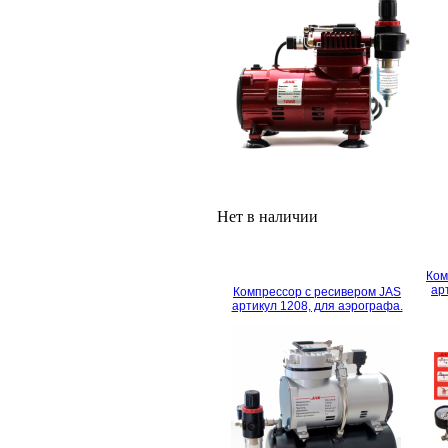
Нет в наличии
Ком
ар
Компрессор с ресивером JAS
артикул 1208, для аэрографа.