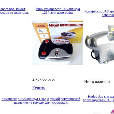
аэрографа. Имеет
Мини компрессор JAS артикул
Компрессор JAS арт
ссора от адаптера.
1214, для аэрографа.
аэрогр
2 787,00 руб.
Нет в наличии
Купить
Набор Jas для аэ
Компрессор JAS артикул 1202, с ручной регулировкой
производитель JAS, 
давления на выходе, для аэрографа.