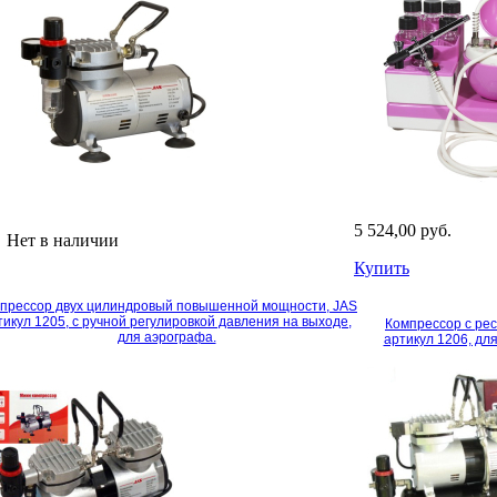
5 524,00 руб.
Нет в наличии
Купить
прессор двух цилиндровый повышенной мощности, JAS
тикул 1205, с ручной регулировкой давления на выходе,
Компрессор с ре
для аэрографа.
артикул 1206, дл