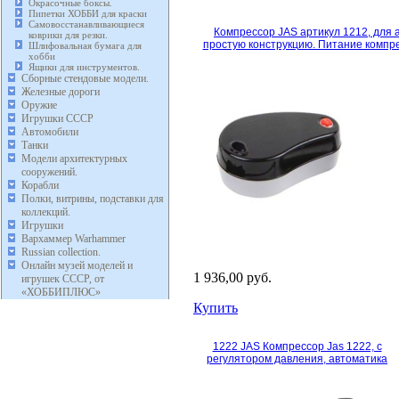
Окрасочные боксы.
Пипетки ХОББИ для краски
Самовосстанавливающиеся
Компрессор JAS артикул 1212, для 
коврики для резки.
простую конструкцию. Питание компре
Шлифовальная бумага для
хобби
Ящики для инструментов.
Сборные стендовые модели.
Железные дороги
Оружие
Игрушки СССР
Автомобили
Танки
Модели архитектурных
сооружений.
Корабли
Полки, витрины, подставки для
коллекций.
Игрушки
Вархаммер Warhammer
Russian collection.
Онлайн музей моделей и
1 936,00 руб.
игрушек СССР, от
«ХОББИПЛЮС»
Купить
1222 JAS Компрессор Jas 1222, с
регулятором давления, автоматика