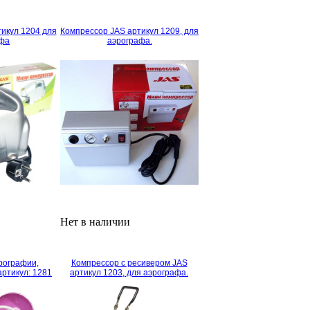
икул 1204 для
Компрессор JAS артикул 1209, для
афа
аэрографа.
Нет в наличии
рографии,
Компрессор с ресивером JAS
артикул: 1281
артикул 1203, для аэрографа.