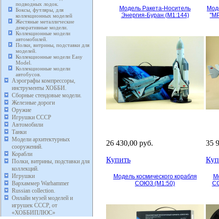
подводных лодок.
Модель Ракета-Носитель
Мод
Боксы, футляры, для
Энергия-Буран (М1:144)
"М
коллекционных моделей
Жестяные металлические
декоративные модели.
Коллекционные модели
автомобилей.
Полки, витрины, подставки для
моделей.
Коллекционные модели Easy
Model.
Коллекционные модели
автобусов.
Аэрографы компрессоры,
инструменты ХОББИ.
Сборные стендовые модели.
Железные дороги
Оружие
Игрушки СССР
Автомобили
Танки
Модели архитектурных
26 430,00 руб.
35 
сооружений.
Корабли
Купить
Куп
Полки, витрины, подставки для
коллекций.
Игрушки
Модель космического корабля
М
Вархаммер Warhammer
СОЮЗ (М1:50)
СО
Russian collection.
Онлайн музей моделей и
игрушек СССР, от
«ХОББИПЛЮС»