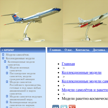
Главная.
О нас.
Контакты.
Доставка.
Модели самолётов.
Коллекционные модели
Коллекционные модели
Главная
самолетов.
Модели военных
>
самолетов
Коллекционные модели
Пассажирские модели
самолетов, модели
>
гражданской авиации
Коллекционные модели сам
Модели самолетов
Российского производства,
>
готовые и под заказ любых
Модели самолётов и ракетн
авиакомпаний и марок
самолетов.
>
Модели самолетов ведущих
Модели ракетно-космическо
авиакомпаний мира.
Коллекционные модели
самолетов по маркам.