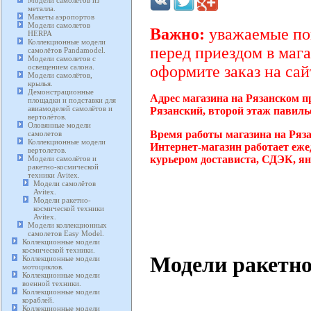
Модели самолетов из
металла.
Макеты аэропортов
Модели самолетов
Важно:
уважаемые пок
HERPA
Коллекционные модели
перед приездом в мага
самолётов Pandamodel.
Модели самолетов с
освещением салона.
оформите заказ на сай
Модели самолётов,
крылья.
Демонстрационные
Адрес магазина на Рязанском п
площадки и подставки для
авиамоделей самолётов и
Рязанский, второй этаж павиль
вертолётов.
Оловянные модели
Время работы магазина на Ряз
самолетов
Коллекционные модели
Интернет-магазин работает еже
вертолетов.
курьером достависта, СДЭК, ян
Модели самолётов и
ракетно-космической
техники Avitex.
Модели самолётов
Avitex.
Модели ракетно-
космической техники
Avitex.
Модели коллекционных
самолетов Easy Model.
Коллекционные модели
космической техники.
Модели ракетно
Коллекционные модели
мотоциклов.
Коллекционные модели
военной техники.
Коллекционные модели
кораблей.
Коллекционные модели