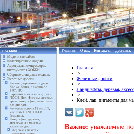
Главная.
О нас.
Контакты.
Доставка.
Модели самолётов.
Коллекционные модели
Аэрографы компрессоры,
Главная
инструменты ХОББИ.
>
Сборные стендовые модели.
Железные дороги
Железные дороги
Железнодорожные модели
>
Konka, Конка, в масштабе
Ландшафты, деревья, аксес
1:87, HO.
Строения к железной дороге
>
NOCH, Нох, фигуры, деревья,
Клей, лак, пигменты для м
трава, ландшафты, материалы
для диорам.
Железная дорога 12 мм.,TT,
масштаб 1:120, TILLIG
Германия.
Ландшафты, деревья,
аксессуары к макетам
Важно:
уважаемые пок
железных дорог.
Деревья к макетам
железных дорог.