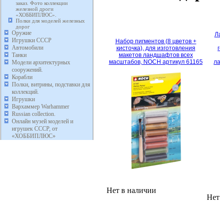
заказ. Фото коллекции
железной дроги
«ХОББИПЛЮС».
Полки для моделей железных
дорог
Оружие
Ла
Игрушки СССР
Набор пигментов (8 цветов +
Автомобили
кисточка), для изготовления
Танки
макетов ландшафтов всех
масштабов, NOCH артикул 61165
л
Модели архитектурных
сооружений.
Корабли
Полки, витрины, подставки для
коллекций.
Игрушки
Вархаммер Warhammer
Russian collection.
Онлайн музей моделей и
игрушек СССР, от
«ХОББИПЛЮС»
Нет в наличии
Нет