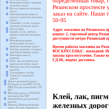
определенный товар, 
Имитация травы к макетам
железных дорог.
Рязанском проспекте 
Кусты к макетам железных
дорог.
заказ на сайте. Наши 
Автомобильные дороги,
дороги к макетам железных
50-95
дорог.
Скамейки, столы, стулья к
макетам железных дорог.
Аксессуары
Адрес магазина на Рязанском п
Гравий, уголь, щебень,
корпус 2, торговый центр Ряза
камни к макетам железных
дорог.
доступности метро Рязанский п
Железнодорожные,
пешеходные мосты к
Время работы магазина на Ряза
макетам железных дорог.
Заборы, решетки, ограды к
ВОСКРЕСЕНЬЕ - выходной. Инт
макетам железных дорог.
заказы круглосуточно. Также в
Имитация снега к
макетам
СДЭК, яндекс доставка.
Клей, лак, пигменты для
макетов железных дорог
Наборы для изготовления
макетов
Телеграфные столбы
Туннели к железной
дороге
Люди к железной дороге
Путевой состав МПС СССР,
РЖД России в масштабе 1:87
HO.
Железная дорога VINTAGE,
Клей, лак, пиг
производства ГДР.
Автомобили для железной
дороги
железных дорог
Макеты, Макеты железных
дорог, России, Европы на