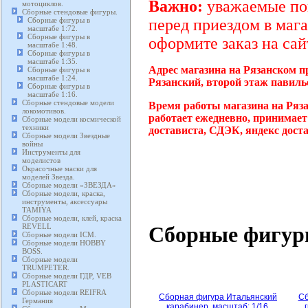
Важно:
уважаемые пок
мотоциклов.
Сборные стендовые фигуры.
Сборные фигуры в
перед приездом в мага
масштабе 1:72.
Сборные фигуры в
оформите заказ на сай
масштабе 1:48.
Сборные фигуры в
масштабе 1:35.
Адрес магазина на Рязанском п
Сборные фигуры в
масштабе 1:24.
Рязанский, второй этаж павиль
Сборные фигуры в
масштабе 1:16.
Сборные стендовые модели
Время работы магазина на Ряза
локомотивов.
работает ежедневно, принимает
Сборные модели космической
техники
достависта, СДЭК, яндекс дост
Сборные модели Звездные
войны
Инструменты для
моделистов
Окрасочные маски для
моделей Звезда.
Сборные модели «ЗВЕЗДА»
Сборные модели, краска,
инструменты, аксессуары
TAMIYA
Сборные модели, клей, краска
Сборные фигуры
REVELL
Сборные модели ICM.
Сборные модели HOBBY
BOSS.
Сборные модели
TRUMPETER.
Сборные модели ГДР, VEB
PLASTICART
Сборные модели REIFRA
Сборная фигура Итальянский
Сб
Германия
карабинер, масштаб: 1/16,