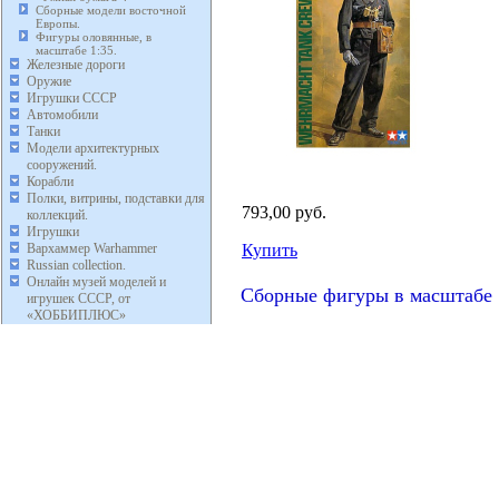
Сборные модели восточной
Европы.
Фигуры оловянные, в
масштабе 1:35.
Железные дороги
Оружие
Игрушки СССР
Автомобили
Танки
Модели архитектурных
сооружений.
Корабли
Полки, витрины, подставки для
793,00 руб.
коллекций.
Игрушки
Вархаммер Warhammer
Купить
Russian collection.
Онлайн музей моделей и
Сборные фигуры в масштабе 
игрушек СССР, от
«ХОББИПЛЮС»