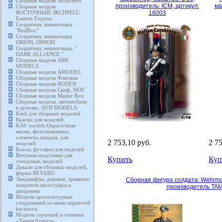
Сборные модели Моделист.
производитель: ICM, артикул:
ма
Сборные модели
ВОСТОЧНЫЙ ЭКСПРЕСС
16003
Eastern Express
Солдатики, миниатюры
"RedBox"
Солдатики, миниатюры
ORION, ОРИОН
Солдатики, миниатюры, "
DARK ALLIANCE "
Сборные модели ARK
MODELS
Сборные модели AMODEL
Сборные модели Флагман
Сборные модели RODEN
Сборные модели Скиф, SKIF
Сборные модели Master Box
Сборные модели, автомобили
в деталях, AVD MODELS.
Клей для сборных моделей.
Краски для моделей.
KAV models Окрасочные
маски, фототравление,
элементы диорам, для
2 753,10 руб.
2 7
моделей.
Боксы, футляры для моделей
Витрины подставки для
Купить
Куп
стендовых моделей
Декали для сборных моделей,
фирма REVARO
Ландшафты, деревья, травяное
Сборная фигура солдата: Wehrmac
покрытия аксессуары к
производитель TAMI
диорамам.
Модели архитектурных
сооружений из мини кирпичей
keranova.
Модели строений и техники
«Умная бумага».