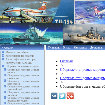
Главная.
О нас.
Контакты.
Доставка.
Модели самолётов.
Коллекционные модели
Аэрографы компрессоры,
Главная
инструменты ХОББИ.
>
Сборные стендовые модели.
Сборные стендовые модели
Стендовые сборные модели
танков.
>
Сборные стендовые модели
Сборные стендовые фигуры
самолетов.
Сборные стендовые модели
>
вертолетов.
Сборные фигуры в масштабе
Сборные стендовые модели
автомобилей.
Сборные стендовые модели
кораблей.
Сборные стендовые модели
подводных лодок.
Сборные стендовые модели