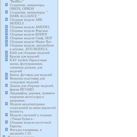
"RedBox"
Солдатики, миниатюры
ORION, ОРИОН
Солдатики, миниатюры, "
DARK ALLIANCE "
Сборные модели ARK
MODELS
Сборные модели AMODEL
Сборные модели Флагман
Сборные модели RODEN
Сборные модели Скиф, SKIF
Сборные модели Master Box
Сборные модели, автомобили
в деталях, AVD MODELS.
Клей для сборных моделей.
Краски для моделей.
KAV models Окрасочные
маски, фототравление,
элементы диорам, для
моделей.
Боксы, футляры для моделей
Витрины подставки для
стендовых моделей
Декали для сборных моделей,
фирма REVARO
Ландшафты, деревья, травяное
покрытия аксессуары к
диорамам.
Модели архитектурных
сооружений из мини кирпичей
keranova.
Модели строений и техники
«Умная бумага».
Сборные модели восточной
Европы.
Фигуры оловянные, в
масштабе 1:35.