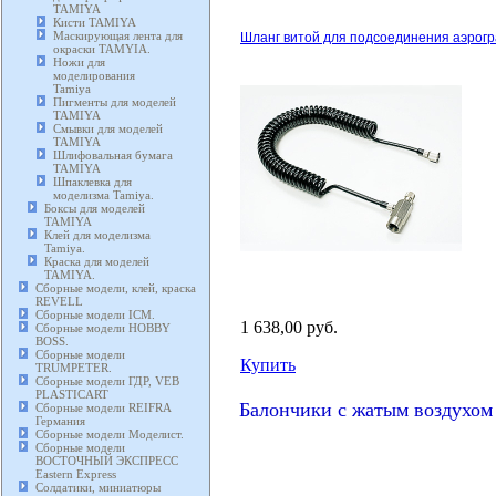
TAMIYA
Кисти TAMIYA
Маскирующая лента для
Шланг витой для подсоединения аэрогр
окраски TAMYIA.
Ножи для
моделирования
Tamiya
Пигменты для моделей
TAMIYA
Смывки для моделей
TAMIYA
Шлифовальная бумага
TAMIYA
Шпаклевка для
моделизма Tamiya.
Боксы для моделей
TAMIYA
Клей для моделизма
Tamiya.
Краска для моделей
TAMIYA.
Сборные модели, клей, краска
REVELL
Сборные модели ICM.
1 638,00 руб.
Сборные модели HOBBY
BOSS.
Сборные модели
Купить
TRUMPETER.
Сборные модели ГДР, VEB
PLASTICART
Балончики с жатым воздухом
Сборные модели REIFRA
Германия
Сборные модели Моделист.
Сборные модели
ВОСТОЧНЫЙ ЭКСПРЕСС
Eastern Express
Солдатики, миниатюры