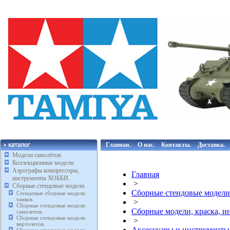
Главная.
О нас.
Контакты.
Доставка.
Модели самолётов.
Коллекционные модели
Аэрографы компрессоры,
Главная
инструменты ХОББИ.
>
Сборные стендовые модели.
Сборные стендовые модели
Стендовые сборные модели
танков.
>
Сборные стендовые модели
Сборные модели, краска, 
самолетов.
Сборные стендовые модели
>
вертолетов.
Аксессуары и инструмент