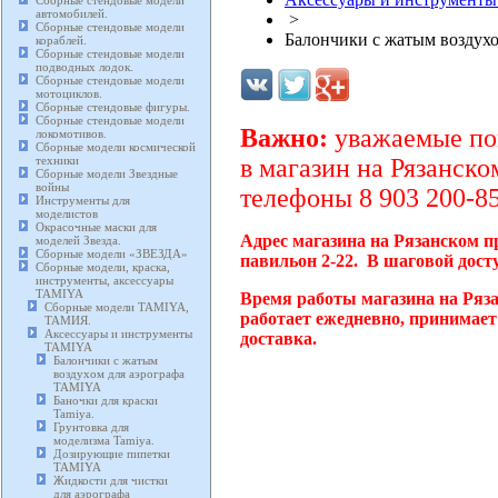
Сборные стендовые модели
автомобилей.
>
Сборные стендовые модели
Балончики с жатым воздух
кораблей.
Сборные стендовые модели
подводных лодок.
Сборные стендовые модели
мотоциклов.
Сборные стендовые фигуры.
Сборные стендовые модели
Важно:
уважаемые пок
локомотивов.
Сборные модели космической
техники
в магазин на Рязанско
Сборные модели Звездные
войны
телефоны 8 903 200-85
Инструменты для
моделистов
Окрасочные маски для
Адрес магазина на Рязанском п
моделей Звезда.
Сборные модели «ЗВЕЗДА»
павильон 2-22. В шаговой дост
Сборные модели, краска,
инструменты, аксессуары
TAMIYA
Время работы магазина на Ряз
Сборные модели TAMIYA,
работает ежедневно, принимает
ТАМИЯ.
Аксессуары и инструменты
доставка.
TAMIYA
Балончики с жатым
воздухом для аэрографа
TAMIYA
Баночки для краски
Tamiya.
Грунтовка для
моделизма Tamiya.
Дозирующие пипетки
TAMIYA
Жидкости для чистки
для аэрографа