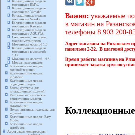
Коллекционные модели
мотоциклов BMW.
Коллекционные модели
мотоциклов Yamaha.
Важно:
уважаемые пок
Коллекционные модели
мотоциклов Suzuki
в магазин на Рязанско
Коллекционные модели
мотоциклов Kawasaki
Коллекционные модели
телефоны 8 903 200-85
мотоциклов AGUSTA.
Спортивные, гоночные,
модели мотоциклов.
Адрес магазина на Рязанском п
Мотоциклы масштаб 1:6
Коллекционные модели
павильон 2-22. В шаговой дост
мотоциклов в масштабе
1:12.
Время работы магазина на Ряза
Мотоциклы масштаб 1:18
Модели велосипедов.
принимает заказы круглосуточн
Коллекционные модели
военной техники.
Коллекционные модели
кораблей.
Коллекционные модели
подводных лодок.
Боксы, футляры, для
коллекционных моделей
Жестяные металлические
декоративные модели.
Коллекционные модели
автомобилей.
Коллекционные
Полки, витрины, подставки для
моделей.
Коллекционные модели Easy
Model.
Коллекционные модели
автобусов.
Аэрографы компрессоры,