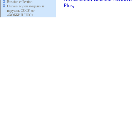
Russian collection.
Plus,
Онлайн музей моделей и
игрушек СССР, от
«ХОББИПЛЮС»