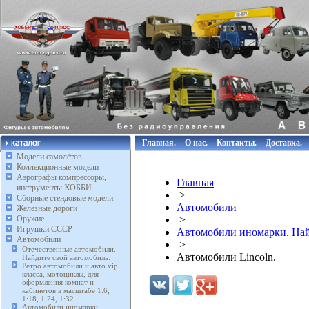
Главная.
О нас.
Контакты.
Доставка.
Модели самолётов.
Коллекционные модели
Аэрографы компрессоры,
Главная
инструменты ХОББИ.
>
Сборные стендовые модели.
Автомобили
Железные дороги
Оружие
>
Игрушки СССР
Автомобили иномарки. Най
Автомобили
>
Отечественные автомобили.
Автомобили Lincoln.
Найдите свой автомобиль.
Ретро автомобили и авто vip
класса, мотоциклы, для
оформления комнат и
кабинетов в масштабе 1:6,
1:18, 1:24, 1:32.
Автомобили иномарки.