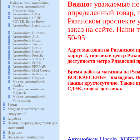
Важно:
уважаемые пок
Найдите свой автомобиль.
Модели автомобилей
Mercedes-Benz.
определенный товар, 
Автомобили BMW.
Автомобили LEND
Рязанском проспекте 
ROVER, Range Rover.
Автомобили Lamborghini
заказ на сайте. Наши 
.
Автомобили Hummer.
50-95
Автомобили Audi.
Автомобили Nissan.
Автомобили Toyota .
Автомобили Lexus .
Адрес магазина на Рязанском п
Автомобили Lincoln.
корпус 2, торговый центр Ряза
Автомобили Porsche.
Автомобили VOLVO.
доступности метро Рязанский п
Автомобили FORD.
Автомобили FERRARI.
Автомобили Mini Cooper.
Время работы магазина на Ряза
Автомобили Rolls Royc.
ВОСКРЕСЕНЬЕ - выходной. Инт
Автомобили Chrysler.
Модели автомобилей
заказы круглосуточно. Также в
Bentley.
СДЭК, яндекс доставка.
Модели автомобилей
Maybach.
Модели автомобилей
Volkswagen.
Танки
Модели архитектурных
сооружений.
Корабли
Полки, витрины, подставки для
коллекций.
Игрушки
Вархаммер Warhammer
Автомобили Lincoln. ХОББ